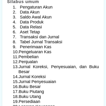
Silabus umum
1.
Pengaturan Akun
2.
Data Akun
3.
Saldo Awal Akun
4.
Data Produk
5.
Data Relasi
6.
Aset Tetap
7.
Transaksi dan Jurnal
8.
Tabel Jurnal Transaksi
9.
Penerimaan Kas
10.
Pengeluaran Kas
11.
Pembelian
12.
Penjualan
13.
Jurnal Koreksi, Penyesuaian, dan Buku
Besar
14.
Jurnal Koreksi
15.
Jurnal Penyesuaian
16.
Buku Besar
17.
Buku Piutang
18.
Buku Utang
19.
Persediaan