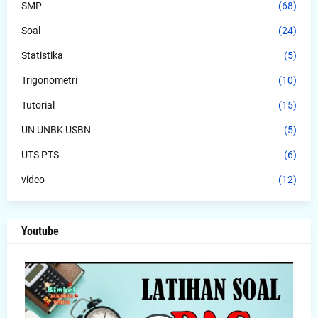
SMP
(68)
Soal
(24)
Statistika
(5)
Trigonometri
(10)
Tutorial
(15)
UN UNBK USBN
(5)
UTS PTS
(6)
video
(12)
Youtube