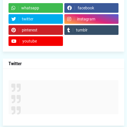
whatsapp
facebook
twitter
instagram
pinterest
tumblr
youtube
Twitter