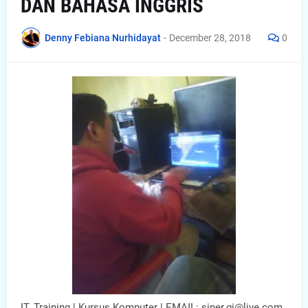
DAN BAHASA INGGRIS
Denny Febiana Nurhidayat
-
December 28, 2018
0
IT. Training | Kursus Komputer | EMAIL: siner.gi@live.com