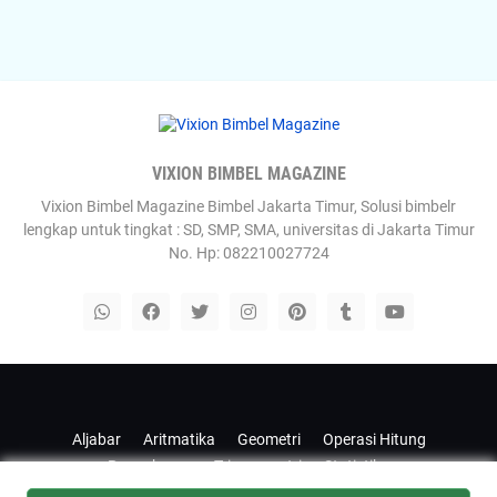
VIXION BIMBEL MAGAZINE
Vixion Bimbel Magazine Bimbel Jakarta Timur, Solusi bimbelr
lengkap untuk tingkat : SD, SMP, SMA, universitas di Jakarta Timur
No. Hp: 082210027724
Templateify
Gooyaabi
Aljabar
Aritmatika
Geometri
Operasi Hitung
Pengukuran
Trigonometri
Statistika