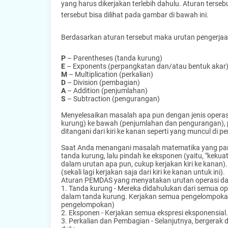
yang harus dikerjakan terlebih dahulu. Aturan ters
tersebut bisa dilihat pada gambar di bawah ini.
Berdasarkan aturan tersebut maka urutan pengerjaa
P
– Parentheses (tanda kurung)
E
– Exponents (perpangkatan dan/atau bentuk akar
M
– Multiplication (perkalian)
D
– Division (pembagian)
A
– Addition (penjumlahan)
S
– Subtraction (pengurangan)
Menyelesaikan masalah apa pun dengan jenis operasi 
kurung) ke bawah (penjumlahan dan pengurangan), 
ditangani dari kiri ke kanan seperti yang muncul di p
Saat Anda menangani masalah matematika yang pan
tanda kurung, lalu pindah ke eksponen (yaitu, "keku
dalam urutan apa pun, cukup kerjakan kiri ke kanan
(sekali lagi kerjakan saja dari kiri ke kanan untuk ini).
Aturan PEMDAS yang menyatakan urutan operasi dala
1. Tanda kurung - Mereka didahulukan dari semua o
dalam tanda kurung. Kerjakan semua pengelompokan 
pengelompokan)
2. Eksponen - Kerjakan semua ekspresi eksponensial.
3. Perkalian dan Pembagian - Selanjutnya, bergerak 