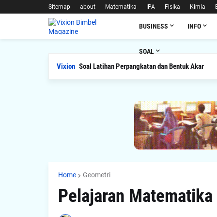
Sitemap
about
Matematika
IPA
Fisika
Kimia
BUSINESS
INFO
SOAL
Vixion
Soal Latihan Perpangkatan dan Bentuk Akar
Home
Geometri
Pelajaran Matematika