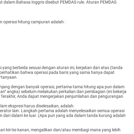
ebut dalam Bahasa Inggris disebut PEMDAS rule. Aturan PEMDAS
n operasi hitung campuran adalah :
)
yang berbeda sesuai dengan aturan ini, kerjakan dari atas (tanda
perhatikan bahwa operasi pada baris yang sama hanya dapat
ertanyaan.
jang dengan banyak operasi, pertama-tama hitung apa pun dalam
atan" angka) sebelum melakukan perkalian dan pembagian (ini bekerja
). Terakhir, Anda dapat mengerjakan penjumlahan dan pengurangan
m ekspresi harus diselesaikan, adalah:
perator lain. Langkah pertama adalah menyelesaikan semua operasi
dari dalam ke luar. (Apa pun yang ada dalam tanda kurung adalah
dari kiri ke kanan, mengalikan dan/atau membagi mana yang lebih