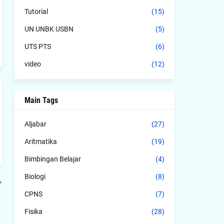
Tutorial
(15)
UN UNBK USBN
(5)
UTS PTS
(6)
video
(12)
Main Tags
Aljabar
(27)
Aritmatika
(19)
Bimbingan Belajar
(4)
Biologi
(8)
CPNS
(7)
Fisika
(28)