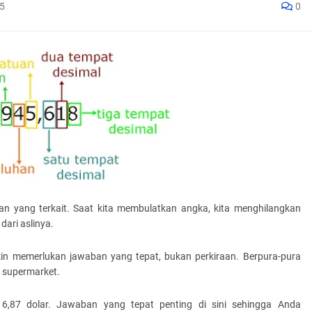
5
0
n yang terkait. Saat kita membulatkan angka, kita menghilangkan
dari aslinya.
n memerlukan jawaban yang tepat, bukan perkiraan. Berpura-pura
 supermarket.
6,87 dolar. Jawaban yang tepat penting di sini sehingga Anda