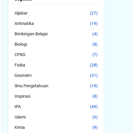
Aljabar
(27)
Aritmatika
(19)
Bimbingan Belajar
(4)
Biologi
(8)
CPNS
(7)
Fisika
(28)
Geometri
(31)
Ilmu Pengetahuan
(19)
Inspirasi
(8)
IPA
(49)
Islami
(6)
Kimia
(9)