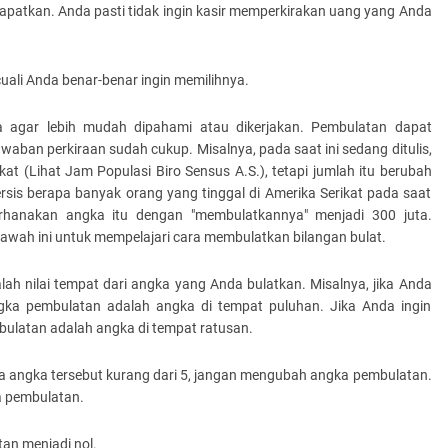
patkan. Anda pasti tidak ingin kasir memperkirakan uang yang Anda
cuali Anda benar-benar ingin memilihnya.
 agar lebih mudah dipahami atau dikerjakan. Pembulatan dapat
awaban perkiraan sudah cukup. Misalnya, pada saat ini sedang ditulis,
at (Lihat Jam Populasi Biro Sensus A.S.), tetapi jumlah itu berubah
ersis berapa banyak orang yang tinggal di Amerika Serikat pada saat
erhanakan angka itu dengan "membulatkannya" menjadi 300 juta.
bawah ini untuk mempelajari cara membulatkan bilangan bulat.
ah nilai tempat dari angka yang Anda bulatkan. Misalnya, jika Anda
gka pembulatan adalah angka di tempat puluhan. Jika Anda ingin
ulatan adalah angka di tempat ratusan.
ka angka tersebut kurang dari 5, jangan mengubah angka pembulatan.
a pembulatan.
an menjadi nol.