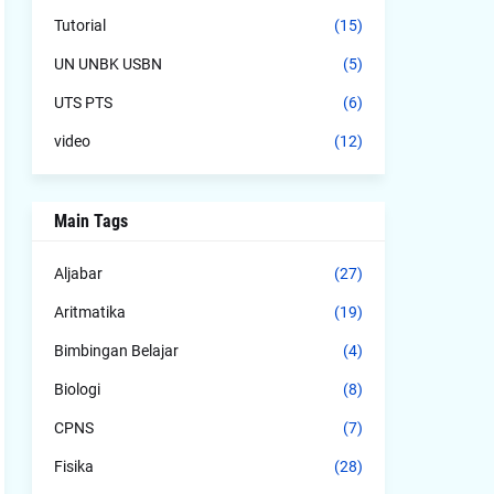
Tutorial
(15)
UN UNBK USBN
(5)
UTS PTS
(6)
video
(12)
Main Tags
Aljabar
(27)
Aritmatika
(19)
Bimbingan Belajar
(4)
Biologi
(8)
CPNS
(7)
Fisika
(28)