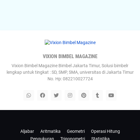
VIXION BIMBEL MAGAZINE
Vixion Bimbel Magazine Bimbel Jakarta Timur, Solusi bimbelr
lengkap untuk tingkat : SD, SMP, SMA, universitas di Jakarta Timur
No. Hp: 082210027724
Templateify
Gooyaabi
Aljabar
Aritmatika
Geometri
Operasi Hitung
Pengukuran
Trigonometri
Statistika