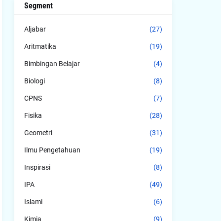
Segment
Aljabar
(27)
Aritmatika
(19)
Bimbingan Belajar
(4)
Biologi
(8)
CPNS
(7)
Fisika
(28)
Geometri
(31)
Ilmu Pengetahuan
(19)
Inspirasi
(8)
IPA
(49)
Islami
(6)
Kimia
(9)