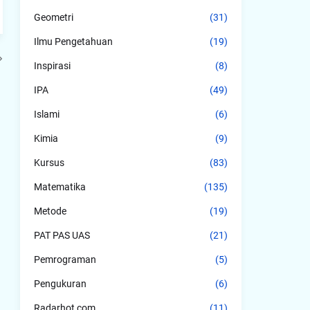
Geometri
(31)
Ilmu Pengetahuan
(19)
Inspirasi
(8)
IPA
(49)
Islami
(6)
Kimia
(9)
Kursus
(83)
Matematika
(135)
Metode
(19)
PAT PAS UAS
(21)
Pemrograman
(5)
Pengukuran
(6)
Radarhot com
(11)