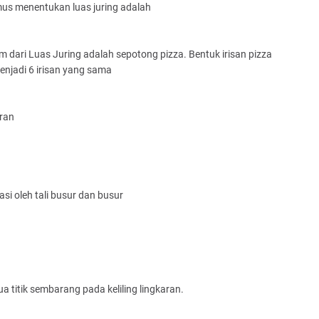
mus menentukan luas juring adalah
 dari Luas Juring adalah sepotong pizza. Bentuk irisan pizza
menjadi 6 irisan yang sama
ran
i oleh tali busur dan busur
 titik sembarang pada keliling lingkaran.