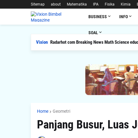
Sitemap
about
Matematika
IPA
Fisika
Kimia
BUSINESS
INFO
SOAL
Vixion
Radarhot com Breaking News Math Science educ
Home
Geometri
Panjang Busur, Luas 