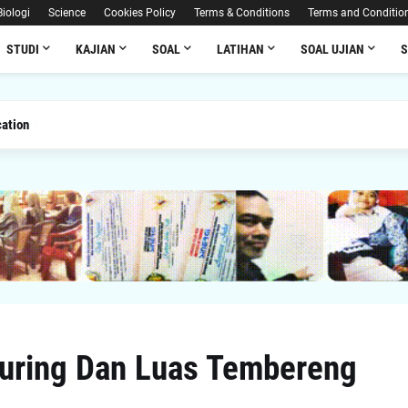
Biologi
Science
Cookies Policy
Terms & Conditions
Terms and Conditio
STUDI
KAJIAN
SOAL
LATIHAN
SOAL UJIAN
ation
Juring Dan Luas Tembereng