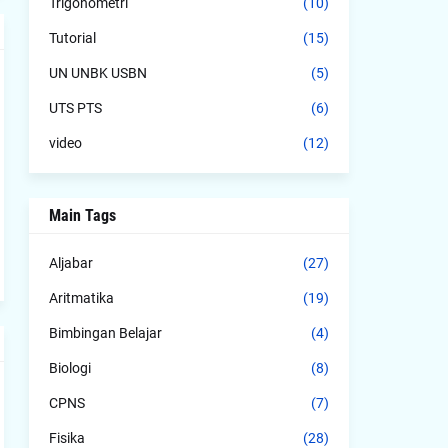
Trigonometri
(10)
Tutorial
(15)
UN UNBK USBN
(5)
UTS PTS
(6)
video
(12)
Main Tags
Aljabar
(27)
Aritmatika
(19)
Bimbingan Belajar
(4)
Biologi
(8)
CPNS
(7)
Fisika
(28)