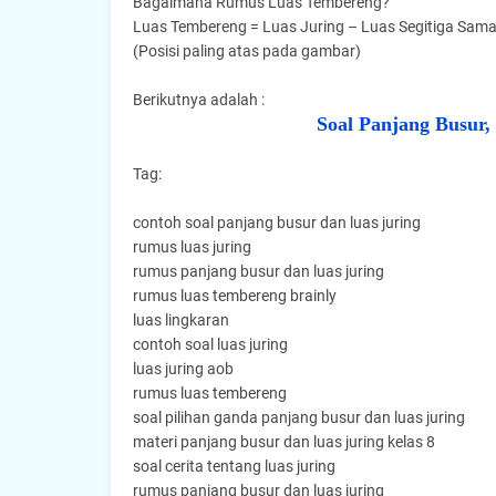
Bagaimana Rumus Luas Tembereng?
Luas Tembereng = Luas Juring – Luas Segitiga Sama
(Posisi paling atas pada gambar)
Berikutnya adalah :
Soal Panjang Busur
Tag:
contoh soal panjang busur dan luas juring
rumus luas juring
rumus panjang busur dan luas juring
rumus luas tembereng brainly
luas lingkaran
contoh soal luas juring
luas juring aob
rumus luas tembereng
soal pilihan ganda panjang busur dan luas juring
materi panjang busur dan luas juring kelas 8
soal cerita tentang luas juring
rumus panjang busur dan luas juring