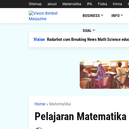
Sitemap
about
Matematika
IPA
Fisika
Kimia
BUSINESS
INFO
SOAL
Vixion
Soal Latihan Perpangkatan dan Bentuk Akar
Radarhot com Breaking News Math Science ed
Home
Matematika
Pelajaran Matematika