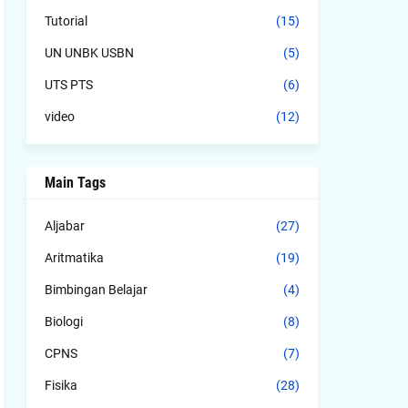
Tutorial
(15)
UN UNBK USBN
(5)
UTS PTS
(6)
video
(12)
Main Tags
Aljabar
(27)
Aritmatika
(19)
Bimbingan Belajar
(4)
Biologi
(8)
CPNS
(7)
Fisika
(28)