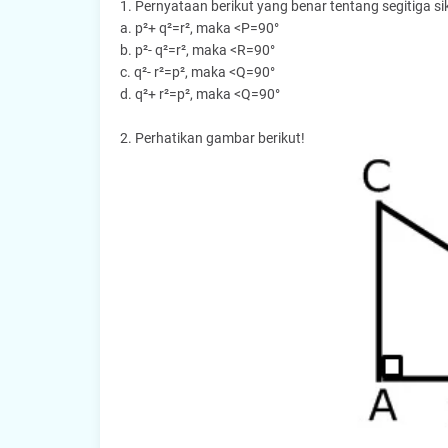
1. Pernyataan berikut yang benar tentang segitiga sik
a. p²+ q²=r², maka <P=90°
b. p²- q²=r², maka <R=90°
c. q²- r²=p², maka <Q=90°
d. q²+ r²=p², maka <Q=90°
2. Perhatikan gambar berikut!