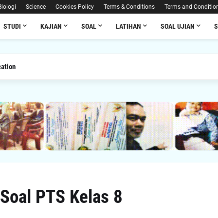
Biologi
Science
Cookies Policy
Terms & Conditions
Terms and Conditio
STUDI
KAJIAN
SOAL
LATIHAN
SOAL UJIAN
ucation
 Soal PTS Kelas 8