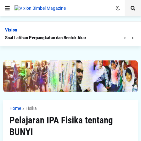
Vixion
Soal Latihan Perpangkatan dan Bentuk Akar
Soal Latihan Teorema Phytagoras by Bimbel Jakarta Timur
Home
Fisika
Pelajaran IPA Fisika tentang
BUNYI