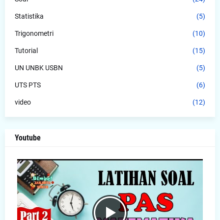
Statistika
(5)
Trigonometri
(10)
Tutorial
(15)
UN UNBK USBN
(5)
UTS PTS
(6)
video
(12)
Youtube