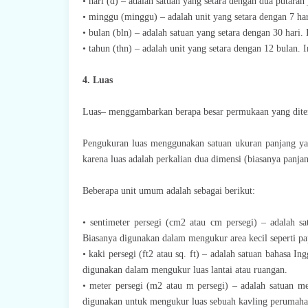
• hari (d) – adalah satuan yang setara dengan dua putara
• minggu (minggu) – adalah unit yang setara dengan 7 har
• bulan (bln) – adalah satuan yang setara dengan 30 hari
• tahun (thn) – adalah unit yang setara dengan 12 bulan.
4. Luas
Luas– menggambarkan berapa besar permukaan yang ditem
Pengukuran luas menggunakan satuan ukuran panjang yan
karena luas adalah perkalian dua dimensi (biasanya panj
Beberapa unit umum adalah sebagai berikut:
• sentimeter persegi (cm2 atau cm persegi) – adalah s
Biasanya digunakan dalam mengukur area kecil seperti pa
• kaki persegi (ft2 atau sq. ft) – adalah satuan bahasa I
digunakan dalam mengukur luas lantai atau ruangan.
• meter persegi (m2 atau m persegi) – adalah satuan me
digunakan untuk mengukur luas sebuah kavling perumaha