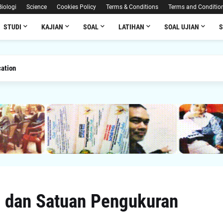
Biologi
Science
Cookies Policy
Terms & Conditions
Terms and Conditio
STUDI
KAJIAN
SOAL
LATIHAN
SOAL UJIAN
ation
 dan Satuan Pengukuran