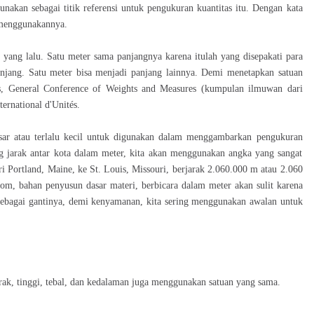
unakan sebagai titik referensi untuk pengukuran kuantitas itu. Dengan kata
g menggunakannya.
n yang lalu. Satu meter sama panjangnya karena itulah yang disepakati para
njang. Satu meter bisa menjadi panjang lainnya. Demi menetapkan satuan
es, General Conference of Weights and Measures (kumpulan ilmuwan dari
ernational d'Unités.
besar atau terlalu kecil untuk digunakan dalam menggambarkan pengukuran
ang jarak antar kota dalam meter, kita akan menggunakan angka yang sangat
ri Portland, Maine, ke St. Louis, Missouri, berjarak 2.060.000 m atau 2.060
tom, bahan penyusun dasar materi, berbicara dalam meter akan sulit karena
ebagai gantinya, demi kenyamanan, kita sering menggunakan awalan untuk
ak, tinggi, tebal, dan kedalaman juga menggunakan satuan yang sama.