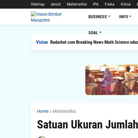
Sitemap
about
Matematika
IPA
Fisika
Kimia
BUSINESS
INFO
SOAL
Vixion
Radarhot com Breaking News Math Science educ
Home
Matematika
Satuan Ukuran Jumlah