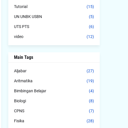
Tutorial
(15)
UN UNBK USBN
(5)
UTS PTS
(6)
video
(12)
Main Tags
Aljabar
(27)
Aritmatika
(19)
Bimbingan Belajar
(4)
Biologi
(8)
CPNS
(7)
Fisika
(28)