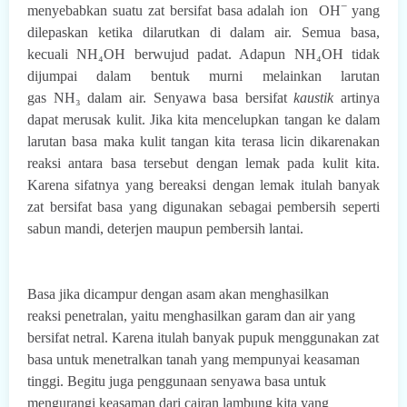
−
menyebabkan suatu zat bersifat basa adalah ion
OH
yang
dilepaskan ketika dilarutkan di dalam air. Semua basa,
kecuali NH₄OH
berwujud padat. Adapun
NH
₄
OH
tidak
dijumpai dalam bentuk murni melainkan larutan
gas
NH₃
dalam air.
Senyawa basa bersifat
kaustik
artinya
dapat merusak kulit. Jika kita mencelupkan tangan ke
dalam
larutan basa maka kulit tangan kita terasa licin dikarenakan
reaksi antara basa
tersebut dengan lemak pada kulit kita.
Karena sifatnya yang bereaksi dengan lemak itulah
banyak
zat bersifat basa yang digunakan sebagai pembersih seperti
sabun mandi, deterjen
maupun pembersih lantai.
Basa jika dicampur dengan asam akan menghasilkan
reaksi
penetralan, yaitu menghasilkan
garam dan air yang
bersifat netral. Karena itulah banyak pupuk
menggunakan zat
basa untuk
menetralkan tanah yang mempunyai keasaman
tinggi. Begitu juga penggunaan senyawa basa
untuk
mengurangi keasaman dari cairan lambung kita yang