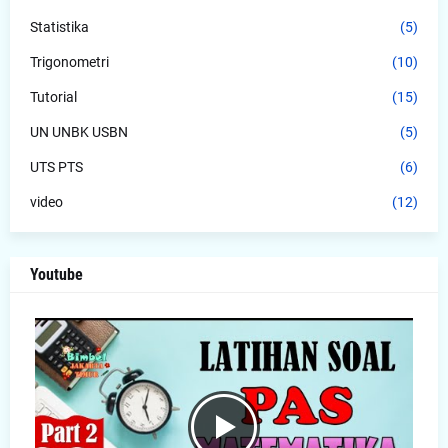
Statistika
(5)
Trigonometri
(10)
Tutorial
(15)
UN UNBK USBN
(5)
UTS PTS
(6)
video
(12)
Youtube