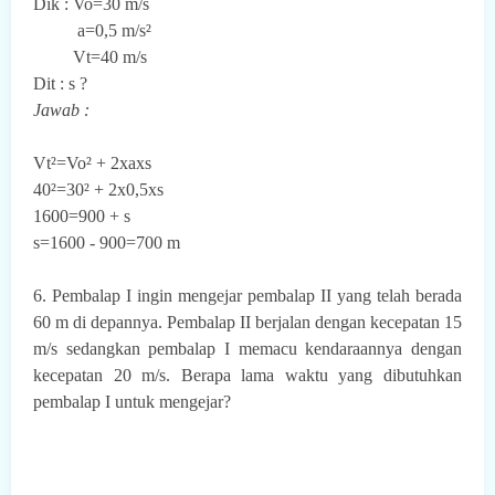
Dik : Vo=30 m/s
a=0,5 m/s²
Vt=40 m/s
Dit : s ?
Jawab :
Vt²=Vo² + 2xaxs
40²=30² + 2x0,5xs
1600=900 + s
s=1600 - 900=700 m
6. Pembalap I ingin mengejar pembalap II yang telah berada
60 m di depannya. Pembalap II berjalan dengan kecepatan 15
m/s sedangkan pembalap I memacu kendaraannya dengan
kecepatan 20 m/s. Berapa lama waktu yang dibutuhkan
pembalap I untuk mengejar?