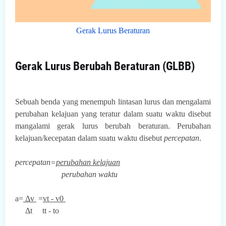
Gerak Lurus Beraturan
Gerak Lurus Berubah Beraturan (GLBB)
Sebuah benda yang menempuh lintasan lurus dan mengalami
perubahan kelajuan yang teratur dalam suatu waktu disebut
mangalami gerak lurus berubah beraturan. Perubahan
kelajuan/kecepatan dalam suatu waktu disebut
percepatan
.
percepatan=
perubahan kelajuan
perubahan waktu
a=
Δv
=
v
t
- v
0
Δt t
t
- t
o