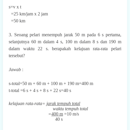
s=v x t
=25 km/jam x 2 jam
=50 km
3. Seoang pelari menempuh jarak 50 m pada 6 s pertama,
selanjutnya 60 m dalam 4 s, 100 m dalam 8 s dan 190 m
dalam waktu 22 s. berapakah kelajuan rata-rata pelari
tersebut?
Jawab
:
s-
total
=50 m + 60 m + 100 m + 190 m=400 m
t-
total
=6 s + 4 s + 8 s + 22 s=40 s
kelajuan rata-rata=
jarak tempuh total
waktu tempuh total
=
400 m
=10 m/s
40 s