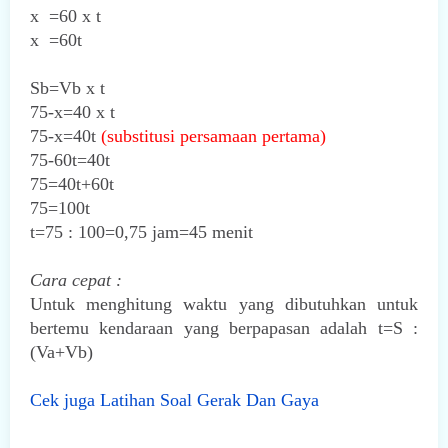
x =60 x t
x =60t
Sb=Vb x t
75-x=40 x t
75-x=40t
(substitusi persamaan pertama)
75-60t=40t
75=40t+60t
75=100t
t=75 : 100=0,75 jam=45 menit
Cara cepat :
Untuk menghitung waktu yang dibutuhkan untuk
bertemu kendaraan yang berpapasan adalah t=S :
(Va+Vb)
Cek juga Latihan Soal Gerak Dan Gaya