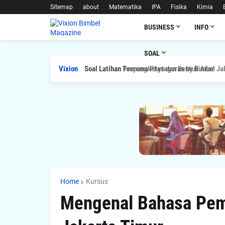
Sitemap
about
Matematika
IPA
Fisika
Kimia
BUSINESS
INFO
SOAL
Vixion
Soal Latihan Teorema Phytagoras by Bimbel Jak
Home
Kursus
Mengenal Bahasa Pem