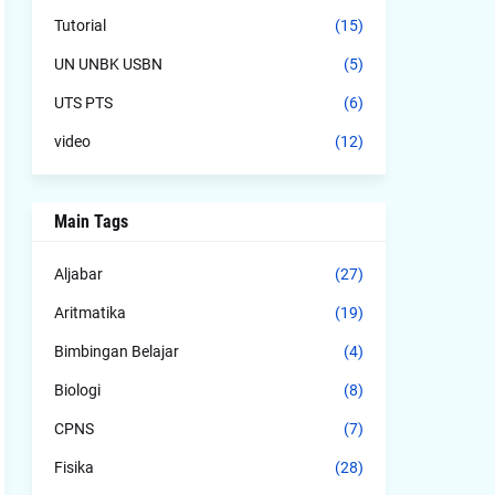
Tutorial
(15)
UN UNBK USBN
(5)
UTS PTS
(6)
video
(12)
Main Tags
Aljabar
(27)
Aritmatika
(19)
Bimbingan Belajar
(4)
Biologi
(8)
CPNS
(7)
Fisika
(28)