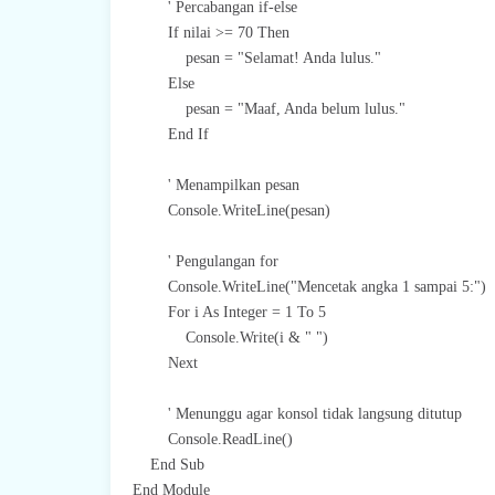
' Percabangan if-else
If nilai >= 70 Then
pesan = "Selamat! Anda lulus."
Else
pesan = "Maaf, Anda belum lulus."
End If
' Menampilkan pesan
Console.WriteLine(pesan)
' Pengulangan for
Console.WriteLine("Mencetak angka 1 sampai 5:")
For i As Integer = 1 To 5
Console.Write(i & " ")
Next
' Menunggu agar konsol tidak langsung ditutup
Console.ReadLine()
End Sub
End Module