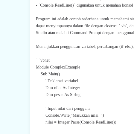
- `Console.ReadLine()` digunakan untuk menahan konsol a
Program ini adalah contoh sederhana untuk memahami si
dapat menyimpannya dalam file dengan ekstensi `.vb`, 
Studio atau melalui Command Prompt dengan menggunakan
Menunjukkan penggunaan variabel, percabangan (if-else),
```vbnet
Module ComplexExample
Sub Main()
' Deklarasi variabel
Dim nilai As Integer
Dim pesan As String
' Input nilai dari pengguna
Console.Write("Masukkan nilai: ")
nilai = Integer.Parse(Console.ReadLine())