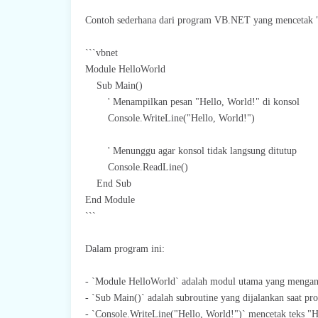
Contoh sederhana dari program VB.NET yang mencetak "
```vbnet
Module HelloWorld
Sub Main()
' Menampilkan pesan "Hello, World!" di konsol
Console.WriteLine("Hello, World!")
' Menunggu agar konsol tidak langsung ditutup
Console.ReadLine()
End Sub
End Module
```
Dalam program ini:
- `Module HelloWorld` adalah modul utama yang menga
- `Sub Main()` adalah subroutine yang dijalankan saat pro
- `Console.WriteLine("Hello, World!")` mencetak teks "H