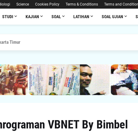
Biologi
Science
Cookies Policy
Terms & Conditions
Terms and Conditio
STUDI
KAJIAN
SOAL
LATIHAN
SOAL UJIAN
arta Timur
rograman VBNET By Bimbel