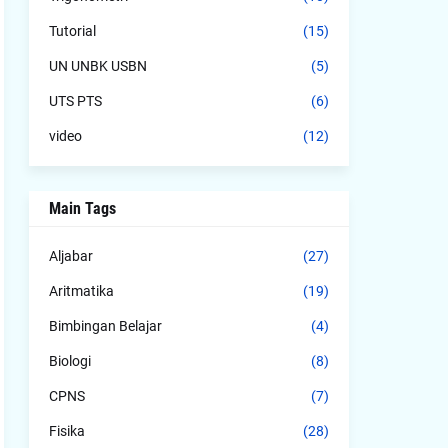
Tutorial
(15)
UN UNBK USBN
(5)
UTS PTS
(6)
video
(12)
Main Tags
Aljabar
(27)
Aritmatika
(19)
Bimbingan Belajar
(4)
Biologi
(8)
CPNS
(7)
Fisika
(28)