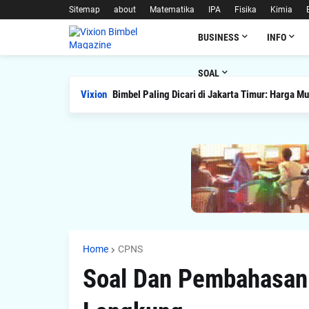
Sitemap
about
Matematika
IPA
Fisika
Kimia
BUSINESS
INFO
SOAL
Vixion
Bimbel Paling Dicari di Jakarta Timur: Harga Mu
Home
CPNS
Soal Dan Pembahasan