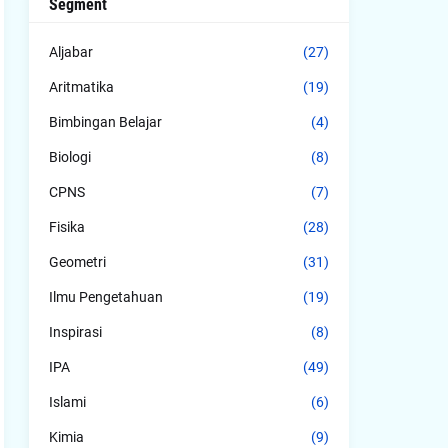
Segment
Aljabar
(27)
Aritmatika
(19)
Bimbingan Belajar
(4)
Biologi
(8)
CPNS
(7)
Fisika
(28)
Geometri
(31)
Ilmu Pengetahuan
(19)
Inspirasi
(8)
IPA
(49)
Islami
(6)
Kimia
(9)