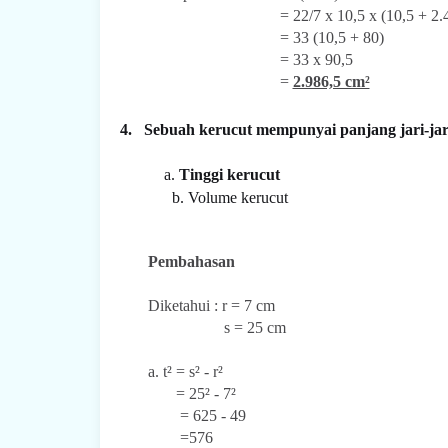
= 22/7 x 10,5 x (10,5 + 2.4
= 33 (10,5 + 80)
= 33 x 90,5
=
2.986,5 cm²
4.
Sebuah kerucut mempunyai panjang jari-jari
a.
Tinggi kerucut
b.
Volume kerucut
Pembahasan
Diketahui : r = 7 cm
s = 25 cm
a. t² = s² - r²
= 25² - 7²
= 625 - 49
=576