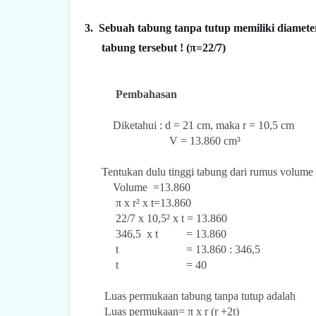
3.
Sebuah tabung tanpa tutup memiliki diamet
tabung tersebut ! (π=22/7)
Pembahasan
Diketahui : d = 21 cm, maka r = 10,5 cm
V = 13.860 cm³
Tentukan dulu tinggi tabung dari rumus volume
Volume =13.860
π x r² x t=13.860
22/7 x 10,5² x t = 13.860
346,5 x t = 13.860
t = 13.860 : 346,5
t = 40
Luas permukaan tabung tanpa tutup adalah
Luas permukaan= π x r (r +2t)