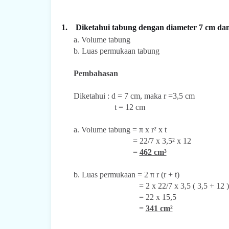
1.
Diketahui tabung dengan diameter 7 cm dan
a. Volume tabung
b. Luas permukaan tabung
Pembahasan
Diketahui : d = 7 cm, maka r =3,5 cm
t = 12 cm
a. Volume tabung = π x r² x t
= 22/7 x 3,5² x 12
=
462 cm³
b. Luas permukaan = 2 π r (r + t)
= 2 x 22/7 x 3,5 ( 3,5 + 12 )
= 22 x 15,5
=
341 cm²