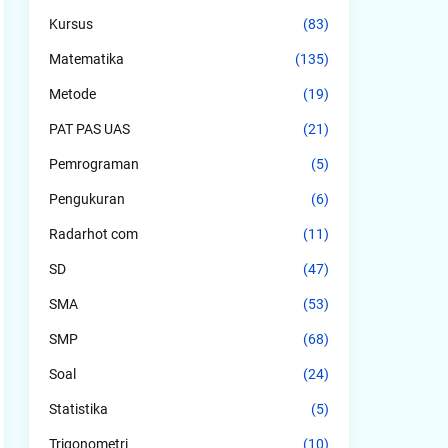
Kursus
(83)
Matematika
(135)
Metode
(19)
PAT PAS UAS
(21)
Pemrograman
(5)
Pengukuran
(6)
Radarhot com
(11)
SD
(47)
SMA
(53)
SMP
(68)
Soal
(24)
Statistika
(5)
Trigonometri
(10)