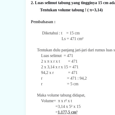
2. Luas selimut tabung yang tingginya 15 cm ad
Tentukan volume tabung ! ( π=3,14)
Pembahasan :
Diketahui : t = 15 cm
Ls = 471 cm²
Tentukan dulu panjang jari-jari dari rum
Luas selimut = 471
2 x π x r x t = 471
2 x 3,14 x r x 15 = 471
94,2 x r = 471
r = 471 : 94,2
r = 5 cm
Maka volume tabung didapat,
Volume= π x r² x t
=3,14 x 5² x 15
=
1.177,5 cm³