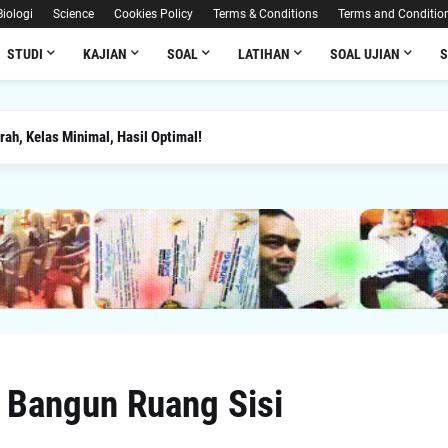
Biologi
Science
Cookies Policy
Terms & Conditions
Terms and Conditio
STUDI
KAJIAN
SOAL
LATIHAN
SOAL UJIAN
rah, Kelas Minimal, Hasil Optimal!
 Bangun Ruang Sisi