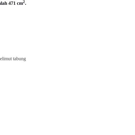
2
alah 471 cm
.
us luas selimut tabung