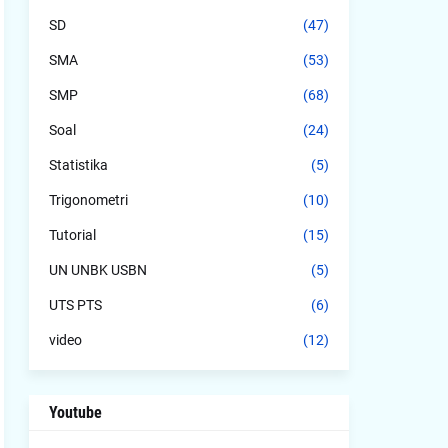
SD
(47)
SMA
(53)
SMP
(68)
Soal
(24)
Statistika
(5)
Trigonometri
(10)
Tutorial
(15)
UN UNBK USBN
(5)
UTS PTS
(6)
video
(12)
Youtube