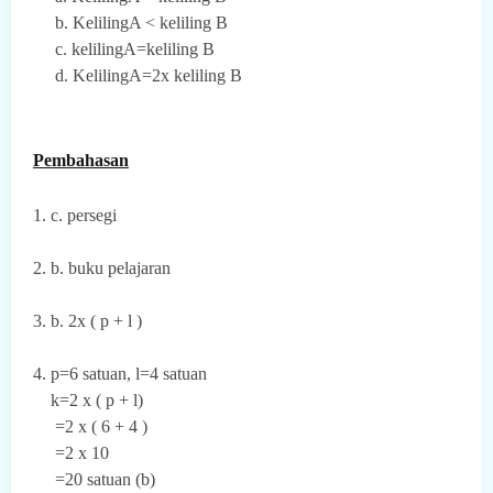
b. KelilingA < keliling B
c. kelilingA=keliling B
d. KelilingA=2x keliling B
Pembahasan
1. c. persegi
2. b. buku pelajaran
3.
b. 2x ( p + l )
4. p=6 satuan, l=4 satuan
k=2 x ( p + l)
=2 x ( 6 + 4 )
=2 x 10
=20 satuan (b)