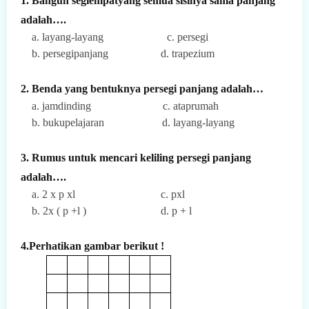
1. Bangun segiempatyang semua sisinya sama panjang
adalah….
a. layang-layang c. persegi
b. persegipanjang d. trapezium
2. Benda yang bentuknya persegi panjang adalah…
a. jamdinding c. ataprumah
b. bukupelajaran d. layang-layang
3. Rumus untuk mencari keliling persegi panjang
adalah….
a. 2 x p xl c. pxl
b. 2x ( p +l ) d. p + l
4.Perhatikan gambar berikut !