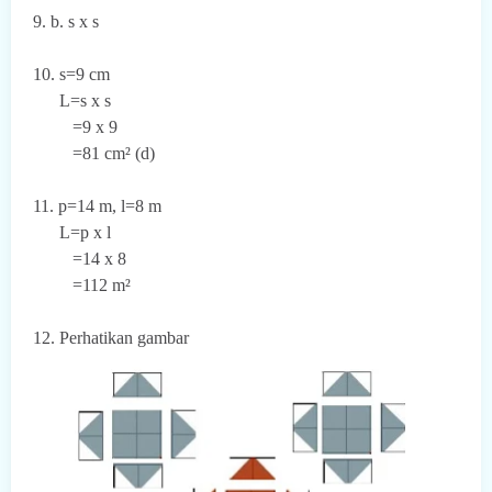
9. b. s x s
10. s=9 cm
L=s x s
=9 x 9
=81 cm² (d)
11. p=14 m, l=8 m
L=p x l
=14 x 8
=112 m²
12. Perhatikan gambar