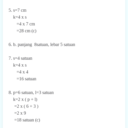
5. s=7 cm
k=4 x s
=4 x 7 cm
=28 cm (c)
6. b. panjang 8satuan, lebar 5 satuan
7. s=4 satuan
k=4 x s
=4 x 4
=16 satuan
8.
p=6 satuan, l=3 satuan
k=2 x ( p + l)
=2 x ( 6 + 3 )
=2 x 9
=18 satuan (c)