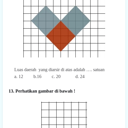
Luas daerah
yang diarsir di atas adalah …. satuan
a. 12
b.16
c. 20
d. 24
13. Perhatikan gambar di bawah !