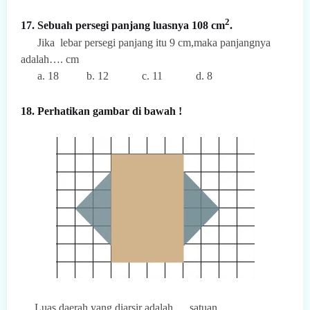
2
17. Sebuah persegi panjang luasnya 108 cm
.
Jika
lebar persegi panjang itu 9 cm,maka panjangnya
adalah…. cm
a. 18
b. 12
c. 11
d. 8
18. Perhatikan gambar di bawah !
Luas daerah yang diarsir adalah…. satuan