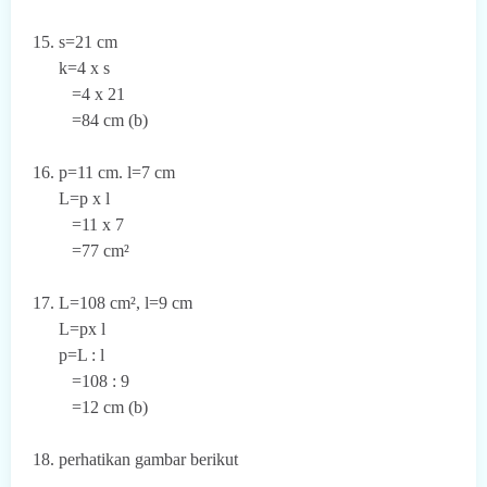
15. s=21 cm
k=4 x s
=4 x 21
=84 cm (b)
16. p=11 cm. l=7 cm
L=p x l
=11 x 7
=77 cm²
17. L=108 cm², l=9 cm
L=px l
p=L : l
=108 : 9
=12 cm (b)
18. perhatikan gambar berikut