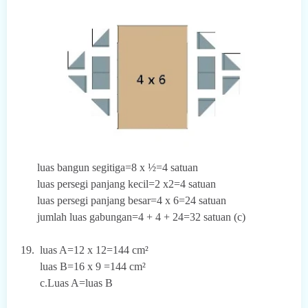
luas bangun segitiga=8 x ½=4 satuan
luas persegi panjang kecil=2 x2=4 satuan
luas persegi panjang besar=4 x 6=24 satuan
jumlah luas gabungan=4 + 4 + 24=32 satuan (c)
19. luas A=12 x 12=144 cm²
luas B=16 x 9 =144 cm²
c.Luas A=luas B