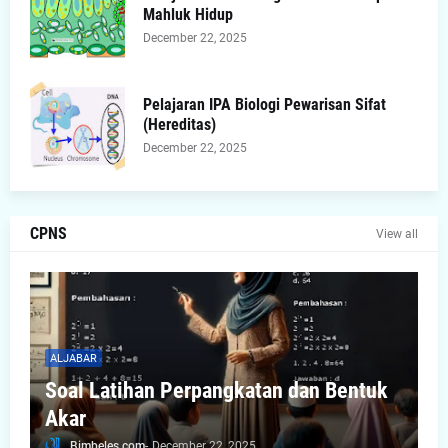
Mahluk Hidup
December 22, 2025
Pelajaran IPA Biologi Pewarisan Sifat
(Hereditas)
December 22, 2025
CPNS
View all
ALJABAR
Soal Latihan Perpangkatan dan Bentuk
Akar
Bimbeles.com
-
December 22, 2025