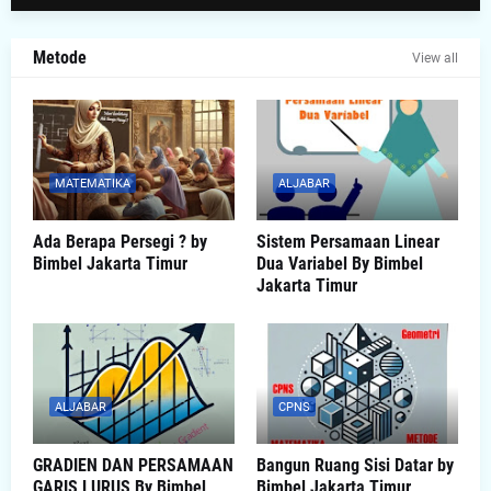
Metode
View all
MATEMATIKA
ALJABAR
Ada Berapa Persegi ? by
Sistem Persamaan Linear
Bimbel Jakarta Timur
Dua Variabel By Bimbel
Jakarta Timur
ALJABAR
CPNS
GRADIEN DAN PERSAMAAN
Bangun Ruang Sisi Datar by
GARIS LURUS By Bimbel
Bimbel Jakarta Timur