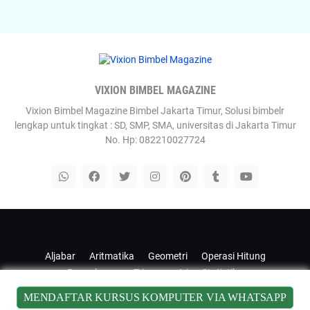
VIXION BIMBEL MAGAZINE
Vixion Bimbel Magazine Bimbel Jakarta Timur, Solusi bimbelr
lengkap untuk tingkat : SD, SMP, SMA, universitas di Jakarta Timur
No. Hp: 082210027724
Templateify
Gooyaabi
Aljabar
Aritmatika
Geometri
Operasi Hitung
Pengukuran
Trigonometri
Statistika
MENDAFTAR KURSUS KOMPUTER VIA WHATSAPP
Blogger by
Radarhot Com
| Distributed by
Institute of Life