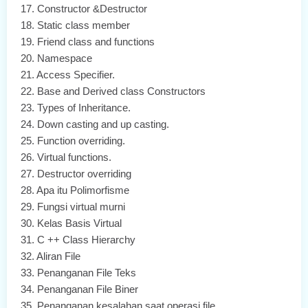
17.
Constructor &Destructor
18.
Static class member
19.
Friend class and functions
20.
Namespace
21.
Access Specifier.
22.
Base and Derived class Constructors
23.
Types of Inheritance.
24.
Down casting and up casting.
25.
Function overriding.
26.
Virtual functions.
27.
Destructor overriding
28.
Apa itu Polimorfisme
29.
Fungsi virtual murni
30.
Kelas Basis Virtual
31.
C ++ Class Hierarchy
32.
Aliran File
33.
Penanganan File Teks
34.
Penanganan File Biner
35.
Penanganan kesalahan saat operasi file