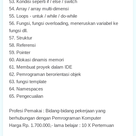
53.
Kondisi seperti if / else / switch
54.
Array / array multi-dimensi
55.
Loops - untuk / while / do-while
56.
Fungsi, fungsi overloading, meneruskan variabel ke
fungsi dll.
57.
Struktur
58.
Referensi
59.
Pointer
60.
Alokasi dinamis memori
61.
Membuat proyek dalam IDE
62.
Pemrograman berorientasi objek
63.
fungsi template
64.
Namespaces
65.
Pengecualian
Profesi Pemakai : Bidang-bidang pekerjaan yang
berhubungan dengan Pemrograman Komputer
Harga Rp. 1.700.000,- lama belajar : 10 X Pertemuan