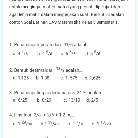
untuk mengingat materi-materi yang pernah dipelajari dan
agar lebih mahir dalam mengerjakan soal. Berikut ini adalah
contoh Soal Latihan UAS Matematika Kelas 5 Semester 1.
1. Pecahancampuran dari 41/6 adalah….
1
5
5
5
a. 4
/
b. 4
/
c. 5
/
d. 6
/
6
6
6
6
13
2. Bentuk desimaldari
/
adalah….
8
a. 1,125 b. 1,38 c. 1, 575 d. 1,625
3. Pecahanpaling sederhana dari 24 % adalah…
a. 6/25 b. 8/20 c. 13/10 d. 2/5
4. Hasildari 3/8 + 2/5 + 1,2 =…..
29
39
7
13
a. 1
/
b.1
/
c. 1
/
d. 1
/
80
40
10
20