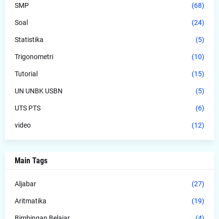
SMP
(68)
Soal
(24)
Statistika
(5)
Trigonometri
(10)
Tutorial
(15)
UN UNBK USBN
(5)
UTS PTS
(6)
video
(12)
Main Tags
Aljabar
(27)
Aritmatika
(19)
Bimbingan Belajar
(4)