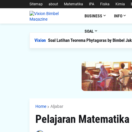
Sitemap
about
Matematika
IPA
Fisika
Kimia
BUSINESS
INFO
SOAL
Vixion
Soal Latihan Teorema Phytagoras by Bimbel Jak
Home
Aljabar
Pelajaran Matematika