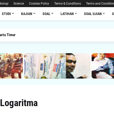
Biologi
Science
Cookies Policy
Terms & Conditions
Terms and Conditio
STUDI
KAJIAN
SOAL
LATIHAN
SOAL UJIAN
arta Timur
 Logaritma