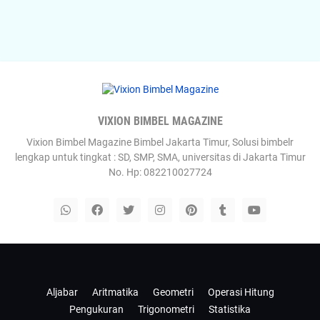
VIXION BIMBEL MAGAZINE
Vixion Bimbel Magazine Bimbel Jakarta Timur, Solusi bimbelr
lengkap untuk tingkat : SD, SMP, SMA, universitas di Jakarta Timur
No. Hp: 082210027724
Templateify
Gooyaabi
Aljabar
Aritmatika
Geometri
Operasi Hitung
Pengukuran
Trigonometri
Statistika