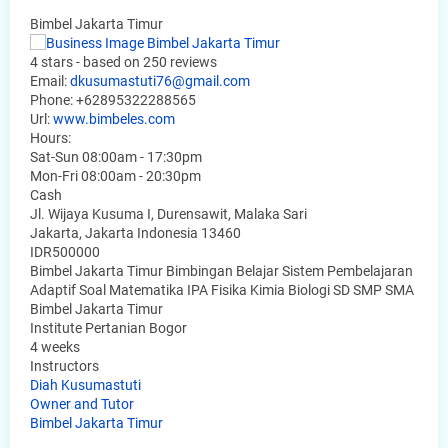
Bimbel Jakarta Timur
4
stars - based on
250
reviews
Email:
dkusumastuti76@gmail.com
Phone:
+62895322288565
Url:
www.bimbeles.com
Hours:
Sat-Sun 08:00am - 17:30pm
Mon-Fri 08:00am - 20:30pm
Cash
Jl. Wijaya Kusuma I, Durensawit, Malaka Sari
Jakarta
,
Jakarta Indonesia
13460
IDR500000
Bimbel Jakarta Timur Bimbingan Belajar Sistem Pembelajaran
Adaptif Soal Matematika IPA Fisika Kimia Biologi SD SMP SMA
Bimbel Jakarta Timur
Institute Pertanian Bogor
4 weeks
Instructors
Diah Kusumastuti
Owner and Tutor
Bimbel Jakarta Timur