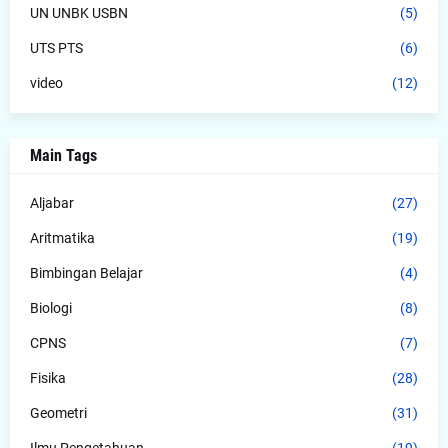
UN UNBK USBN
(5)
UTS PTS
(6)
video
(12)
Main Tags
Aljabar
(27)
Aritmatika
(19)
Bimbingan Belajar
(4)
Biologi
(8)
CPNS
(7)
Fisika
(28)
Geometri
(31)
Ilmu Pengetahuan
(19)