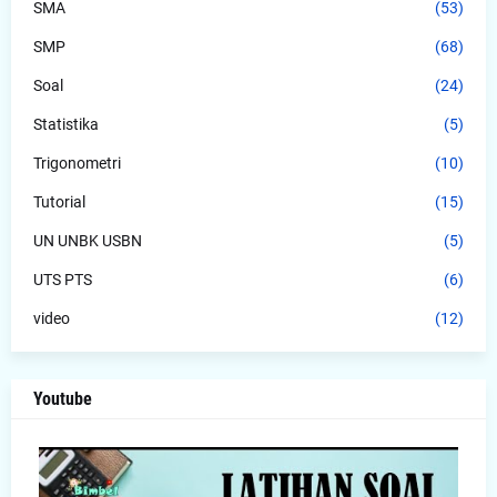
SMA
(53)
SMP
(68)
Soal
(24)
Statistika
(5)
Trigonometri
(10)
Tutorial
(15)
UN UNBK USBN
(5)
UTS PTS
(6)
video
(12)
Youtube