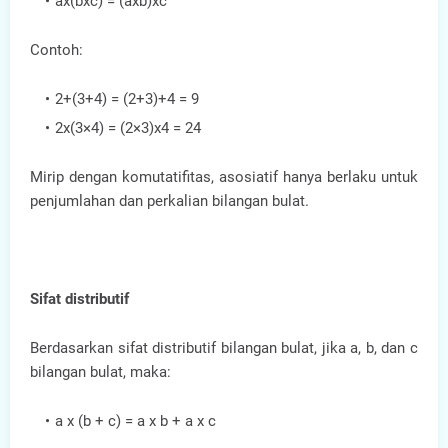
ax(bxc) = (axb)xc
Contoh:
2+(3+4) = (2+3)+4 = 9
2x(3×4) = (2×3)x4 = 24
Mirip dengan komutatifitas, asosiatif hanya berlaku untuk
penjumlahan dan perkalian bilangan bulat.
Sifat distributif
Berdasarkan sifat distributif bilangan bulat, jika a, b, dan c
bilangan bulat, maka:
a x (b + c) = a x b + a x c