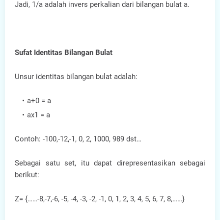
Jadi, 1/a adalah invers perkalian dari bilangan bulat a.
Sufat Identitas Bilangan Bulat
Unsur identitas bilangan bulat adalah:
a+0 = a
ax1 = a
Contoh: -100,-12,-1, 0, 2, 1000, 989 dst…
Sebagai satu set, itu dapat direpresentasikan sebagai
berikut:
Z= {……-8,-7,-6, -5, -4, -3, -2, -1, 0, 1, 2, 3, 4, 5, 6, 7, 8,……}