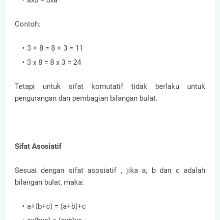
axb = bxa
Contoh:
3 + 8 = 8 + 3 = 11
3 x 8 = 8 x 3 = 24
Tetapi untuk sifat komutatif tidak berlaku untuk
pengurangan dan pembagian bilangan bulat.
Sifat Asosiatif
Sesuai dengan sifat asosiatif , jika a, b dan c adalah
bilangan bulat, maka:
a+(b+c) = (a+b)+c