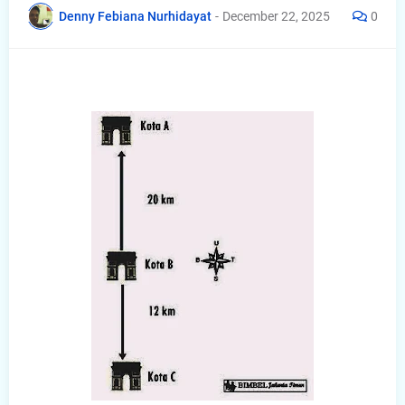
Denny Febiana Nurhidayat
-
December 22, 2025
0