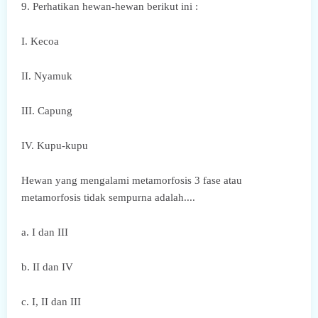
9. Perhatikan hewan-hewan berikut ini :
I. Kecoa
II. Nyamuk
III. Capung
IV. Kupu-kupu
Hewan yang mengalami metamorfosis 3 fase atau
metamorfosis tidak sempurna adalah....
a. I dan III
b. II dan IV
c. I, II dan III