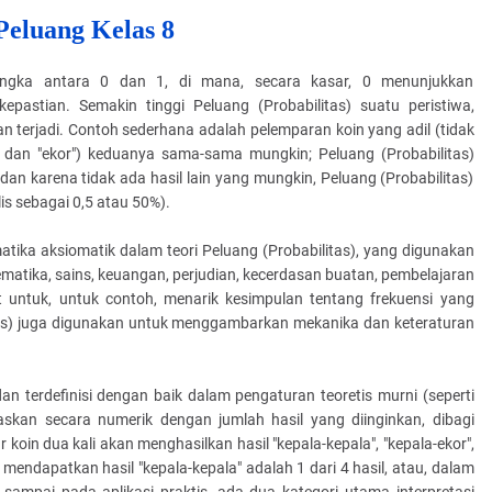
Peluang Kelas 8
h angka antara 0 dan 1, di mana, secara kasar, 0 menunjukkan
pastian. Semakin tinggi Peluang (Probabilitas) suatu peristiwa,
 terjadi. Contoh sederhana adalah pelemparan koin yang adil (tidak
a" dan "ekor") keduanya sama-sama mungkin; Peluang (Probabilitas)
 dan karena tidak ada hasil lain yang mungkin, Peluang (Probabilitas)
lis sebagai 0,5 atau 50%).
atika aksiomatik dalam teori Peluang (Probabilitas), yang digunakan
tematika, sains, keuangan, perjudian, kecerdasan buatan, pembelajaran
at untuk, untuk contoh, menarik kesimpulan tentang frekuensi yang
litas) juga digunakan untuk menggambarkan mekanika dan keteraturan
 terdefinisi dengan baik dalam pengaturan teoretis murni (seperti
laskan secara numerik dengan jumlah hasil yang diinginkan, dibagi
koin dua kali akan menghasilkan hasil "kepala-kepala", "kepala-ekor",
) mendapatkan hasil "kepala-kepala" adalah 1 dari 4 hasil, atau, dalam