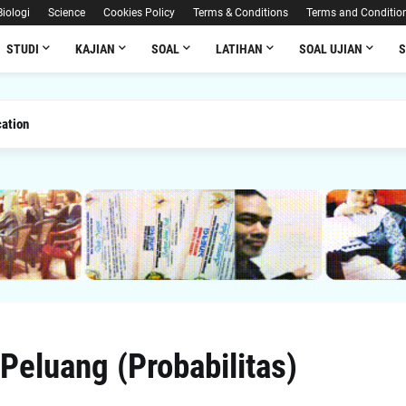
Biologi
Science
Cookies Policy
Terms & Conditions
Terms and Conditio
STUDI
KAJIAN
SOAL
LATIHAN
SOAL UJIAN
ation
Peluang (Probabilitas)