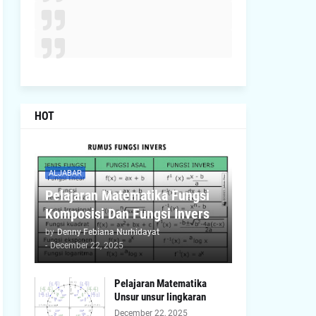
HOT
ALJABAR
Pelajaran Matematika Fungsi
Komposisi Dan Fungsi Invers
by
Denny Febiana Nurhidayat
-
December 22, 2025
Pelajaran Matematika
Unsur unsur lingkaran
December 22, 2025