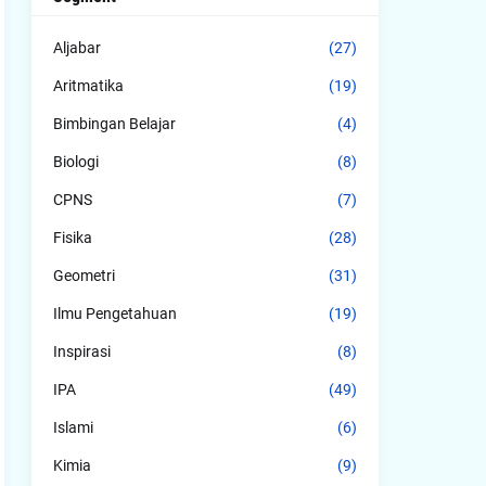
Aljabar
(27)
Aritmatika
(19)
Bimbingan Belajar
(4)
Biologi
(8)
CPNS
(7)
Fisika
(28)
Geometri
(31)
Ilmu Pengetahuan
(19)
Inspirasi
(8)
IPA
(49)
Islami
(6)
Kimia
(9)