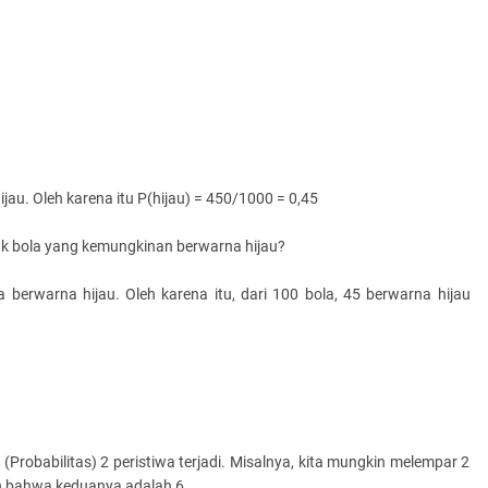
jau. Oleh karena itu P(hijau) = 450/1000 = 0,45
ak bola yang kemungkinan berwarna hijau?
erwarna hijau. Oleh karena itu, dari 100 bola, 45 berwarna hijau
robabilitas) 2 peristiwa terjadi. Misalnya, kita mungkin melempar 2
) bahwa keduanya adalah 6.