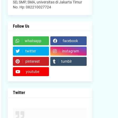
SD, SMP, SMA, universitas di Jakarta Timur
No. Hp: 082210027724
Follow Us
whatsapp
facebook
twitter
instagram
pinterest
tumblr
youtube
Twitter