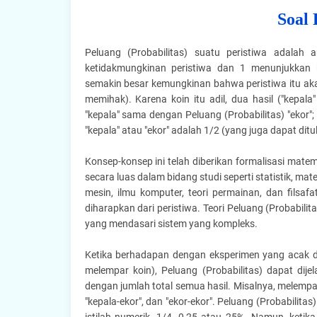
Soal 
Peluang (Probabilitas) suatu peristiwa adala
ketidakmungkinan peristiwa dan 1 menunjukkan ke
semakin besar kemungkinan bahwa peristiwa itu akan
memihak). Karena koin itu adil, dua hasil ("kepal
"kepala" sama dengan Peluang (Probabilitas) "ekor";
"kepala" atau "ekor" adalah 1/2 (yang juga dapat ditu
Konsep-konsep ini telah diberikan formalisasi matem
secara luas dalam bidang studi seperti statistik, ma
mesin, ilmu komputer, teori permainan, dan filsaf
diharapkan dari peristiwa. Teori Peluang (Probabi
yang mendasari sistem yang kompleks.
Ketika berhadapan dengan eksperimen yang acak dan
melempar koin), Peluang (Probabilitas) dapat dije
dengan jumlah total semua hasil. Misalnya, melempar 
"kepala-ekor", dan "ekor-ekor". Peluang (Probabilitas