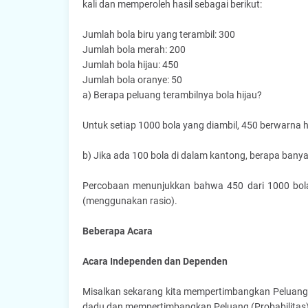
kali dan memperoleh hasil sebagai berikut:
Jumlah bola biru yang terambil: 300
Jumlah bola merah: 200
Jumlah bola hijau: 450
Jumlah bola oranye: 50
a) Berapa peluang terambilnya bola hijau?
Untuk setiap 1000 bola yang diambil, 450 berwarna hi
b) Jika ada 100 bola di dalam kantong, berapa bany
Percobaan menunjukkan bahwa 450 dari 1000 bola b
(menggunakan rasio).
Beberapa Acara
Acara Independen dan Dependen
Misalkan sekarang kita mempertimbangkan Peluang (P
dadu dan mempertimbangkan Peluang (Probabilitas