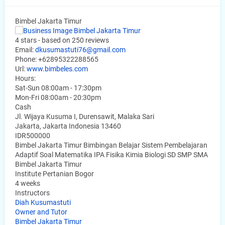
Bimbel Jakarta Timur
4
stars - based on
250
reviews
Email:
dkusumastuti76@gmail.com
Phone:
+62895322288565
Url:
www.bimbeles.com
Hours:
Sat-Sun 08:00am - 17:30pm
Mon-Fri 08:00am - 20:30pm
Cash
Jl. Wijaya Kusuma I, Durensawit, Malaka Sari
Jakarta
,
Jakarta Indonesia
13460
IDR500000
Bimbel Jakarta Timur Bimbingan Belajar Sistem Pembelajaran
Adaptif Soal Matematika IPA Fisika Kimia Biologi SD SMP SMA
Bimbel Jakarta Timur
Institute Pertanian Bogor
4 weeks
Instructors
Diah Kusumastuti
Owner and Tutor
Bimbel Jakarta Timur