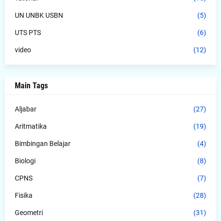
UN UNBK USBN
(5)
UTS PTS
(6)
video
(12)
Main Tags
Aljabar
(27)
Aritmatika
(19)
Bimbingan Belajar
(4)
Biologi
(8)
CPNS
(7)
Fisika
(28)
Geometri
(31)