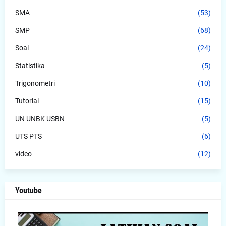
SMA
(53)
SMP
(68)
Soal
(24)
Statistika
(5)
Trigonometri
(10)
Tutorial
(15)
UN UNBK USBN
(5)
UTS PTS
(6)
video
(12)
Youtube