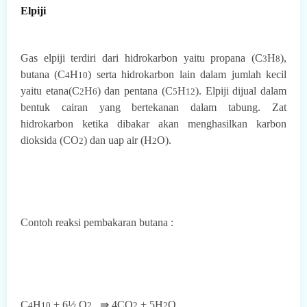
Elpiji
Gas elpiji terdiri dari hidrokarbon yaitu propana
(C
H
),
3
8
butana
(C
H
) serta hidrokarbon lain dalam jumlah kecil
4
10
yaitu etana
(C
H
) dan pentana
(C
H
). Elpiji dijual dalam
2
6
5
12
bentuk cairan yang bertekanan dalam tabung. Zat
hidrokarbon ketika dibakar akan menghasilkan karbon
dioksida
(CO
) dan uap air
(H
O).
2
2
Contoh reaksi pembakaran butana :
C
H
+ 6½
O
⇛ 4
CO
+ 5H
O
4
10
2
2
2