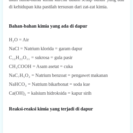
di kehidupan kita pastilah tersusun dari zat-zat kimia.
Bahan-bahan kimia yang ada di dapur
H
₂
O = Air
NaCl = Natrium klorida = garam dapur
C
₁₂H₂₂O₁₁
= sukrosa = gula pasir
CH
₃
COOH = Asam asetat = cuka
NaC
₇H₅O₂
=
Natrium benzoat = pengawet makanan
NaHCO
₃
= Natrium bikarbonat = soda kue
Ca(OH)
₂
= kalsium hidroksida = kapur sirih
Reaksi-reaksi kimia yang terjadi di dapur