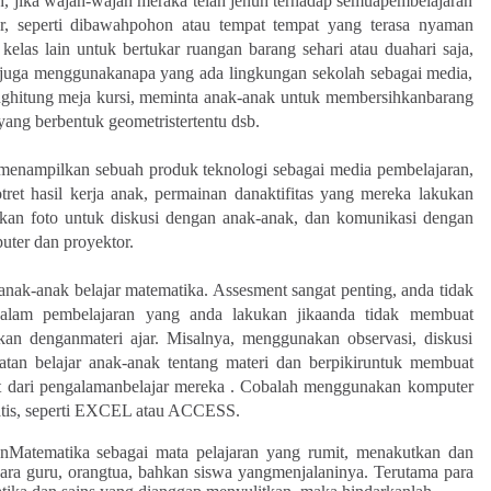
, jika wajah-wajah meraka telah jenuh terhadap semuapembelajaran
ar, seperti dibawahpohon atau tempat tempat yang terasa nyaman
 kelas lain untuk bertukar ruangan barang sehari atau duahari saja,
a juga menggunakanapa yang ada lingkungan sekolah sebagai media,
enghitung meja kursi, meminta anak-anak untuk membersihkanbarang
ang berbentuk geometristertentu dsb.
menampilkan sebuah produk teknologi sebagai media pembelajaran,
et hasil kerja anak, permainan danaktifitas yang mereka lakukan
kan foto untuk diskusi dengan anak-anak, dan komunikasi dengan
uter dan proyektor.
nak-anak belajar matematika. Assesment sangat penting, anda tidak
alam pembelajaran yang anda lakukan jikaanda tidak membuat
kan denganmateri ajar. Misalnya, menggunakan observasi, diskusi
tan belajar anak-anak tentang materi dan berpikiruntuk membuat
t dari pengalamanbelajar mereka . Cobalah menggunakan komputer
atis, seperti EXCEL atau ACCESS.
nMatematika sebagai mata pelajaran yang rumit, menakutkan dan
a guru, orangtua, bahkan siswa yangmenjalaninya. Terutama para