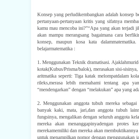
Konsep yang perludikembangkan adalah konsep berfi
pertanyaan-pertanyaan kritis yang sifatnya mem
kamu mau mencoba ini?”“Apa yang akan terjadi ji
akan mampu merangsang bagaimana cara berfikir
konsep, maupun kosa kata dalammatematika. B
belajarmatematika :
1. Menggunakan Teknik dramatisasi. Ajaklahmurid-
kotak(Kubus/Prisma/balok), merasakan sisi-sisinya
aritmatika seperti: Tiga katak melompatdalam k
rileks,merasa lebih memahami tentang apa yan
“mendengarkan” dengan “melakukan” apa yang ada
2. Menggunakan anggota tubuh mereka sebagai 
banyak kaki, mata, jari,dan anggota tubuh lai
fungsinya, mengalikan dengan seluruh anggota kela
mereka akan menanggapinyadengan protes ke
merekamemiliki dan mereka akan membuktikannya 
untuk menampilkan nomor dengan menggunakan jari