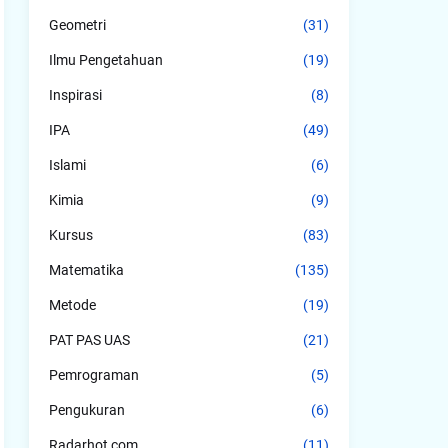
Geometri
(31)
Ilmu Pengetahuan
(19)
Inspirasi
(8)
IPA
(49)
Islami
(6)
Kimia
(9)
Kursus
(83)
Matematika
(135)
Metode
(19)
PAT PAS UAS
(21)
Pemrograman
(5)
Pengukuran
(6)
Radarhot com
(11)