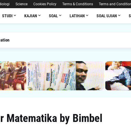
Biologi
Science
Cookies Policy
Terms & Conditions
Terms and Conditio
STUDI
KAJIAN
SOAL
LATIHAN
SOAL UJIAN
ation
r Matematika by Bimbel