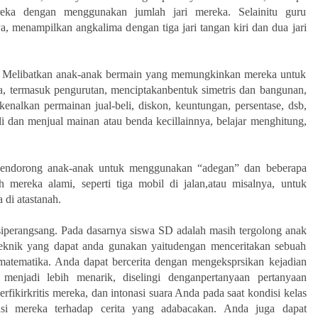
ka dengan menggunakan jumlah jari mereka. Selainitu guru
 menampilkan angkalima dengan tiga jari tangan kiri dan dua jari
r. Melibatkan anak-anak bermain yang memungkinkan mereka untuk
a, termasuk pengurutan, menciptakanbentuk simetris dan bangunan,
alkan permainan jual-beli, diskon, keuntungan, persentase, dsb,
dan menjual mainan atau benda kecillainnya, belajar menghitung,
Mendorong anak-anak untuk menggunakan “adegan” dan beberapa
 mereka alami, seperti tiga mobil di jalan,atau misalnya, untuk
di atastanah.
siperangsang. Pada dasarnya siswa SD adalah masih tergolong anak
 teknik yang dapat anda gunakan yaitudengan menceritakan sebuah
atematika. Anda dapat bercerita dengan mengeksprsikan kejadian
menjadi lebih menarik, diselingi denganpertanyaan pertanyaan
ikirkritis mereka, dan intonasi suara Anda pada saat kondisi kelas
asi mereka terhadap cerita yang adabacakan. Anda juga dapat