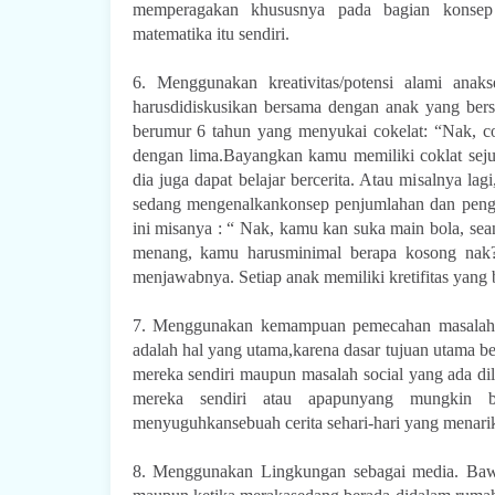
memperagakan khususnya pada bagian konsep 
matematika itu sendiri.
6. Menggunakan kreativitas/potensi alami anak
harusdidiskusikan bersama dengan anak yang be
berumur 6 tahun yang menyukai cokelat: “Nak, co
dengan lima.Bayangkan kamu memiliki coklat seju
dia juga dapat belajar bercerita. Atau misalnya la
sedang mengenalkankonsep penjumlahan dan pengu
ini misanya : “ Nak, kamu kan suka main bola, se
menang, kamu harusminimal berapa kosong nak?
menjawabnya. Setiap anak memiliki kretifitas yang 
7. Menggunakan kemampuan pemecahan masalah. 
adalah hal yang utama,karena dasar tujuan utama b
mereka sendiri maupun masalah social yang ada d
mereka sendiri atau apapunyang mungkin 
menyuguhkansebuah cerita sehari-hari yang menari
8. Menggunakan Lingkungan sebagai media. Bawa