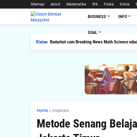
Sitemap
about
Matematika
IPA
Fisika
Kimia
BUSINESS
INFO
SOAL
Vixion
Radarhot com Breaking News Math Science educ
Home
Inspirasi
Metode Senang Belaja