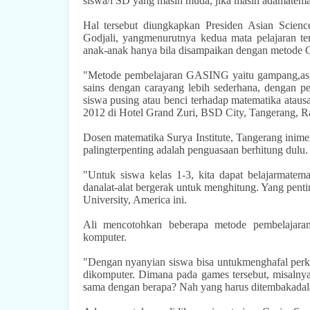
siswa/i SD yang masih muda, jika masih adamatema
Hal tersebut diungkapkan Presiden Asian Scie
Godjali, yangmenurutnya kedua mata pelajaran te
anak-anak hanya bila disampaikan dengan metode 
"Metode pembelajaran GASING yaitu gampang,asi
sains dengan carayang lebih sederhana, dengan p
siswa pusing atau benci terhadap matematika ataus
2012 di Hotel Grand Zuri, BSD City, Tangerang, R
Dosen matematika Surya Institute, Tangerang inim
palingterpenting adalah penguasaan berhitung dul
"Untuk siswa kelas 1-3, kita dapat belajarmatem
danalat-alat bergerak untuk menghitung. Yang penti
University, America ini.
Ali mencotohkan beberapa metode pembelajaran
komputer.
"Dengan nyanyian siswa bisa untukmenghafal perk
dikomputer. Dimana pada games tersebut, misalny
sama dengan berapa? Nah yang harus ditembakadalah