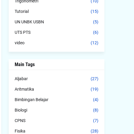
Trigonometri
(10)
Tutorial
(15)
UN UNBK USBN
(5)
UTS PTS
(6)
video
(12)
Main Tags
Aljabar
(27)
Aritmatika
(19)
Bimbingan Belajar
(4)
Biologi
(8)
CPNS
(7)
Fisika
(28)