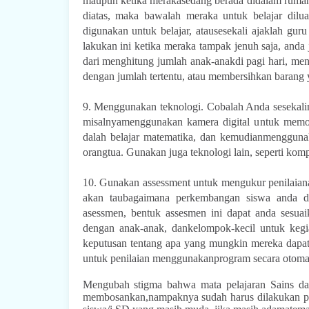
maupun ketika merakasedang berada didalam rumah
diatas, maka bawalah meraka untuk belajar dilu
digunakan untuk belajar, atausesekali ajaklah guru
lakukan ini ketika meraka tampak jenuh saja, and
dari menghitung jumlah anak-anakdi pagi hari, m
dengan jumlah tertentu, atau membersihkan barang y
9. Menggunakan teknologi. Cobalah Anda sesekali
misalnyamenggunakan kamera digital untuk memotr
dalah belajar matematika, dan kemudianmengguna
orangtua. Gunakan juga teknologi lain, seperti komp
10. Gunakan assessment untuk mengukur penilaiana
akan taubagaimana perkembangan siswa anda d
asessmen, bentuk assesmen ini dapat anda sesuai
dengan anak-anak, dankelompok-kecil untuk kegia
keputusan tentang apa yang mungkin mereka dapa
untuk penilaian menggunakanprogram secara otom
Mengubah stigma bahwa mata pelajaran Sains da
membosankan,nampaknya sudah harus dilakukan par