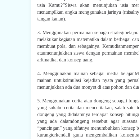
usia Kamu?”Siswa akan menunjukan usia mere
menampilkan angka menggunakan jarinya (misalnya,
tangan kanan).
3. Menggunakan permainan sebagai strategibelaja
melakukankegiatan matematika dalam berbagai car
membuat pola, dan sebagainya. Kemudianmemperken
ataumenunjukkan siswa dengan permainan membeli 
aritmatika, dan konsep uang.
4. Menggunakan mainan sebagai media belajar.
mainan untuksimulasi kejadian nyata yang pernah
menunjukkan ada dua monyet di atas pohon dan dua 
5. Menggunakan cerita atau dongeng sebagai fung
yang sukabercerita dan menceritakan, salah satu
dongeng yang didalamnya terdapat konsep hitungm
yang ada dalamdongeng tersebut agar suasana 
“pancingan” yang sifatnya menumbuhkan konsep berf
kurangterkendali guna mengembalikan konsentr