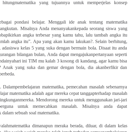
hitungmatematika yang tujuannya untuk memperjelas konsep
sebagai pondasi belajar. Menggali ide anak tentang matematika
rsangkutan. Misalnya Anda menanyakankepada seorang siswa yang
bapikirkan angka terbesar yang kamu tahu, lalu tambah angka itu
mlah angka itu”. Apa yang akan kamu lakukan?. Selain berhitung,
gi, adasiswa kelas 5 yang suka dengan bermain bola. Disaat itu anda
rangan bilangan bulan, Anda dapat mengajukanpertanyaan seperti
andainyahari ini TIM mu kalah 3 kosong di kandang, agar kamu bisa
 Anak yang suka dan gemar dengan bola, dia akanberfikir dan
berbeda.
Dalampembelajaran matematika, pemecahan masalah sebenarnya
elajar matematika adalah agar mereka cepat tanggapterhadap masalah
ilingkunganmereka. Mendorong mereka untuk menggunakan jari-jari
berguna untuk memecahkan masalah. Misalnya anda dapat
k dalam sebuah soal matematika.
lahmatematika dimanapun meraka berada, diluar, di dalam kelas