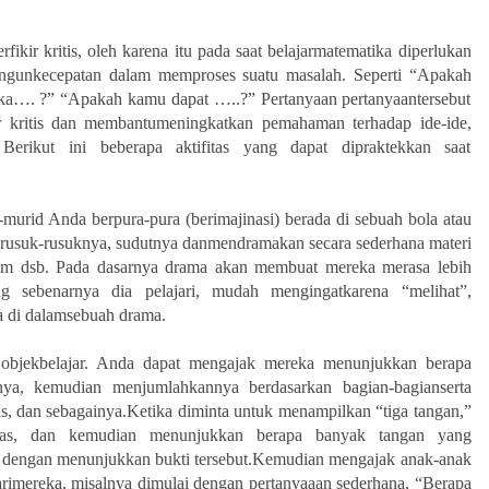
kir kritis, oleh karena itu pada saat belajarmatematika diperlukan
bangunkecepatan dalam memproses suatu masalah. Seperti “Apakah
ka…. ?” “Apakah kamu dapat …..?” Pertanyaan pertanyaantersebut
 kritis dan membantumeningkatkan pemahaman terhadap ide-ide,
erikut ini beberapa aktifitas yang dapat dipraktekkan saat
murid Anda berpura-pura (berimajinasi) berada di sebuah bola atau
, rusuk-rusuknya, sudutnya danmendramakan secara sederhana materi
olam dsb. Pada dasarnya drama akan membuat mereka merasa lebih
g sebenarnya dia pelajari, mudah mengingatkarena “melihat”,
 di dalamsebuah drama.
objekbelajar. Anda dapat mengajak mereka menunjukkan berapa
nnya, kemudian menjumlahkannya berdasarkan bagian-bagianserta
s, dan sebagainya.Ketika diminta untuk menampilkan “tiga tangan,”
ras, dan kemudian menunjukkan berapa banyak tangan yang
dengan menunjukkan bukti tersebut.Kemudian mengajak anak-anak
mereka, misalnya dimulai dengan pertanyaaan sederhana, “Berapa