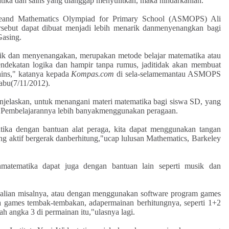
tika dan sains yang dianggap menyulitkan, maka hindarkanlah.
nceand Mathematics Olympiad for Primary School (ASMOPS) Ali
rsebut dapat dibuat menjadi lebih menarik danmenyenangkan bagi
Gasing.
k dan menyenangakan, merupakan metode belajar matematika atau
endekatan logika dan hampir tanpa rumus, jaditidak akan membuat
ains," katanya kepada
Kompas.com
di sela-selamemantau ASMOPS
abu(7/11/2012).
enjelaskan, untuk menangani materi matematika bagi siswa SD, yang
u. Pembelajarannya lebih banyakmenggunakan peragaan.
atika dengan bantuan alat peraga, kita dapat menggunakan tangan
ng aktif bergerak danberhitung,"ucap lulusan Mathematics, Barkeley
matematika dapat juga dengan bantuan lain seperti musik dan
alian misalnya, atau dengan menggunakan software program games
a games tembak-tembakan, adapermainan berhitungnya, seperti 1+2
 angka 3 di permainan itu,"ulasnya lagi.