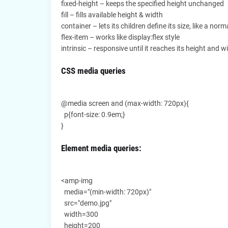
fixed-height – keeps the specified height unchanged
fill – fills available height & width
container – lets its children define its size, like a norm
flex-item – works like display:flex style
intrinsic – responsive until it reaches its height and w
CSS media queries
@media screen and (max-width: 720px){
p{font-size: 0.9em;}
}
Element media queries:
<amp-img
media="(min-width: 720px)"
src="demo.jpg"
width=300
height=200