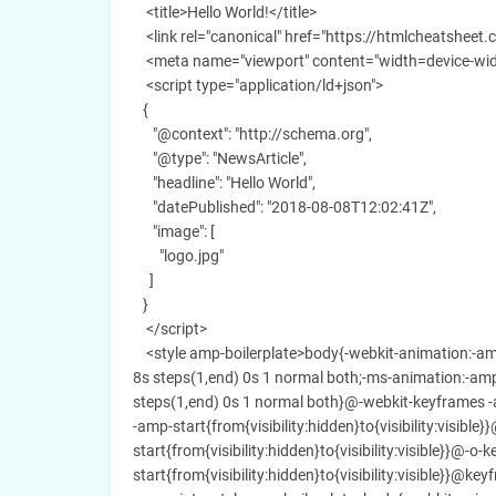
<title>Hello World!</title>
<link rel="canonical" href="https://htmlcheatsheet.
<meta name="viewport" content="width=device-width
<script type="application/ld+json">
{
"@context": "http://schema.org",
"@type": "NewsArticle",
"headline": "Hello World",
"datePublished": "2018-08-08T12:02:41Z",
"image": [
"logo.jpg"
]
}
</script>
<style amp-boilerplate>body{-webkit-animation:-amp
8s steps(1,end) 0s 1 normal both;-ms-animation:-amp
steps(1,end) 0s 1 normal both}@-webkit-keyframes -am
-amp-start{from{visibility:hidden}to{visibility:visibl
start{from{visibility:hidden}to{visibility:visible}}@-o
start{from{visibility:hidden}to{visibility:visible}}@key