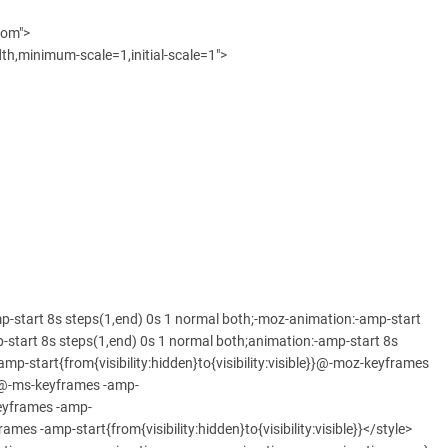
com">
,minimum-scale=1,initial-scale=1">
-start 8s steps(1,end) 0s 1 normal both;-moz-animation:-amp-start
-start 8s steps(1,end) 0s 1 normal both;animation:-amp-start 8s
p-start{from{visibility:hidden}to{visibility:visible}}@-moz-keyframes
e}}@-ms-keyframes -amp-
-keyframes -amp-
frames -amp-start{from{visibility:hidden}to{visibility:visible}}</style>