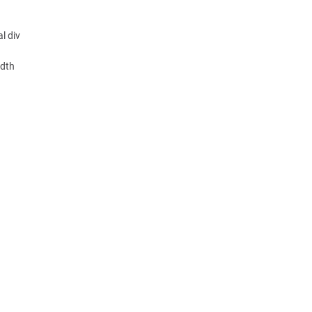
al div
idth