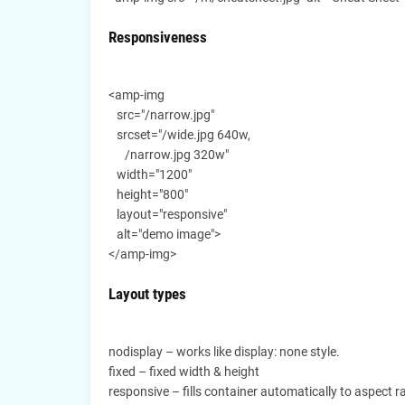
Responsiveness
<amp-img
src="/narrow.jpg"
srcset="/wide.jpg 640w,
/narrow.jpg 320w"
width="1200"
height="800"
layout="responsive"
alt="demo image">
</amp-img>
Layout types
nodisplay – works like display: none style.
fixed – fixed width & height
responsive – fills container automatically to aspect ra