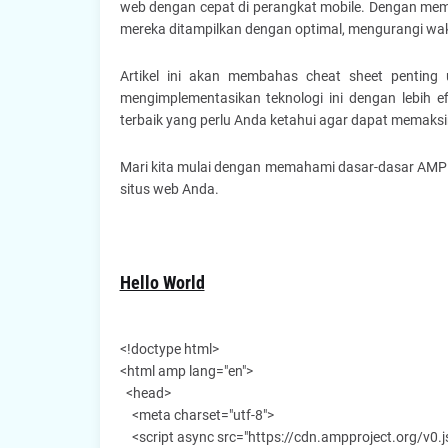
web dengan cepat di perangkat mobile. Dengan m
mereka ditampilkan dengan optimal, mengurangi wak
Artikel ini akan membahas cheat sheet pent
mengimplementasikan teknologi ini dengan lebih e
terbaik yang perlu Anda ketahui agar dapat mema
Mari kita mulai dengan memahami dasar-dasar AMP
situs web Anda.
Hello World
<!doctype html>
<html amp lang="en">
<head>
<meta charset="utf-8">
<script async src="https://cdn.ampproject.org/v0.js