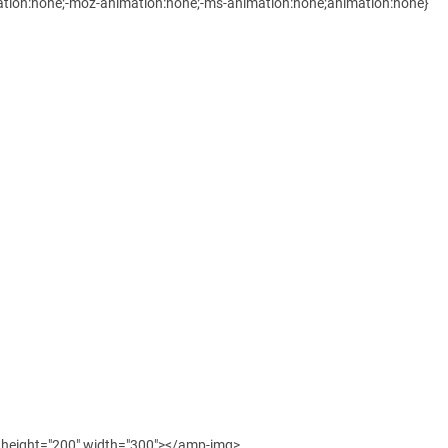
mation:none;-moz-animation:none;-ms-animation:none;animation:none}
" height="200" width="300"></amp-img>