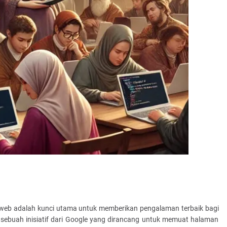
tus web adalah kunci utama untuk memberikan pengalaman terbaik bagi
sebuah inisiatif dari Google yang dirancang untuk memuat halaman