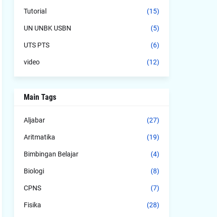
Tutorial
(15)
UN UNBK USBN
(5)
UTS PTS
(6)
video
(12)
Main Tags
Aljabar
(27)
Aritmatika
(19)
Bimbingan Belajar
(4)
Biologi
(8)
CPNS
(7)
Fisika
(28)