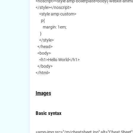
<noscript><style amp-boilerplate>body{-webkit-ani
</style></noscript>
<style amp-custom>
p{
margin: 1em;
}
</style>
</head>
<body>
<h1>Hello World</h1>
</body>
</html>
Images
Basic syntax
<amp-img src="/m/cheatsheet.jpg" alt="Cheat Sheet