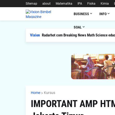
Sitemap
about
Matematika
IPA
Fisika
Kimia
BUSINESS
INFO
SOAL
Vixion
Soal Latihan Perpangkatan dan Bentuk Akar
Radarhot com Breaking News Math Science ed
Home
Kursus
IMPORTANT AMP HTML