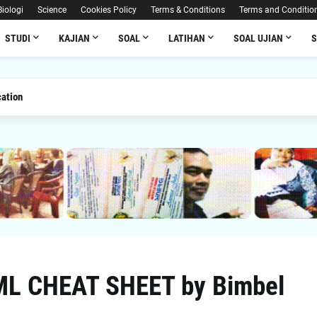
Biologi
Science
Cookies Policy
Terms & Conditions
Terms and Conditio
STUDI
KAJIAN
SOAL
LATIHAN
SOAL UJIAN
ucation
 CHEAT SHEET by Bimbel