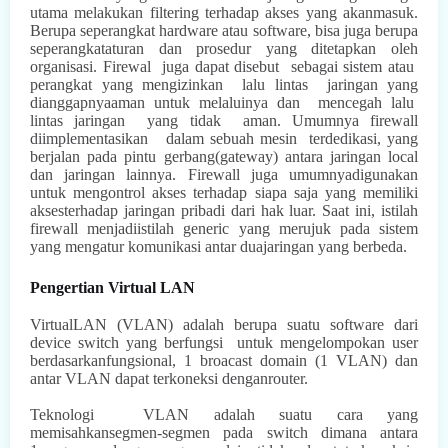
utama melakukan filtering terhadap akses yang akanmasuk.
Berupa seperangkat hardware atau software, bisa juga berupa
seperangkataturan dan prosedur yang ditetapkan oleh
organisasi. Firewal
juga dapat disebut
sebagai sistem atau
perangkat yang mengizinkan
lalu
lintas
jaringan yang
dianggapnyaaman untuk melaluinya dan
mencegah lalu
lintas
jaringan
yang tidak
aman. Umumnya firewall
diimplementasikan
dalam sebuah mesin
terdedikasi, yang
berjalan pada pintu gerbang(gateway) antara jaringan local
dan jaringan lainnya. Firewall juga umumnyadigunakan
untuk mengontrol akses terhadap siapa saja yang memiliki
aksesterhadap jaringan pribadi dari hak luar. Saat ini, istilah
firewall menjadiistilah generic yang merujuk pada sistem
yang mengatur komunikasi antar duajaringan yang berbeda.
Pengertian Virtual LAN
VirtualLAN (VLAN) adalah berupa suatu software dari
device switch yang berfungsi
untuk mengelompokan user
berdasarkanfungsional, 1 broacast domain (1 VLAN) dan
antar VLAN dapat terkoneksi denganrouter.
Teknologi
VLAN adalah suatu cara yang
memisahkansegmen-segmen pada switch dimana antara