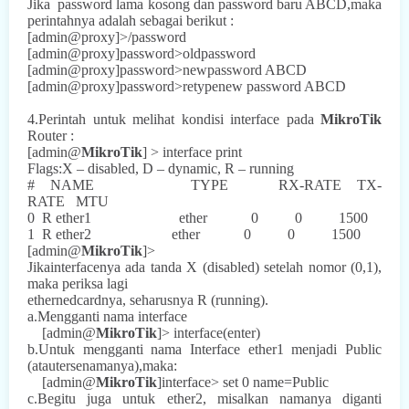
Jika
password lama kosong dan password baru ABCD,maka
perintahnya adalah sebagai berikut :
[admin@proxy]>/password
[admin@proxy]password>oldpassword
[admin@proxy]password>newpassword ABCD
[admin@proxy]password>retypenew password ABCD
4.Perintah untuk melihat kondisi interface pada
MikroTik
Router :
[admin@
MikroTik
] > interface print
Flags:X – disabled, D – dynamic, R – running
#
NAME
TYPE
RX-RATE
TX-
RATE
MTU
0
R ether1
ether
0
0
1500
1
R ether2
ether
0
0
1500
[admin@
MikroTik
]>
Jikainterfacenya ada tanda X (disabled) setelah nomor (0,1),
maka periksa lagi
ethernedcardnya, seharusnya R (running).
a.Mengganti nama interface
[admin@
MikroTik
]> interface(enter)
b.Untuk mengganti nama Interface ether1 menjadi Public
(atautersenamanya),maka:
[admin@
MikroTik
]interface> set 0 name=Public
c.Begitu juga untuk ether2, misalkan namanya diganti