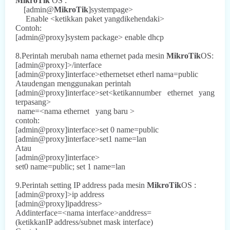
MikroTik
OS :
[admin@
MikroTik
]systempage>
Enable <ketikkan paket yangdikehendaki>
Contoh:
[admin@proxy]system package> enable dhcp
8.Perintah merubah nama ethernet pada mesin
MikroTik
OS:
[admin@proxy]>/interface
[admin@proxy]interface>ethernetset etherl nama=public
Ataudengan menggunakan perintah
[admin@proxy]interface>set<ketikannumber ethernet yang
terpasang>
name=<nama ethernet
yang baru >
contoh:
[admin@proxy]interface>set 0 name=public
[admin@proxy]interface>set1 name=lan
Atau
[admin@proxy]interface>
set0 name=public; set 1 name=lan
9.Perintah setting IP address pada mesin
MikroTik
OS :
[admin@proxy]>ip address
[admin@proxy]ipaddress>
Addinterface=<nama interface>anddress=
(ketikkanIP address/subnet mask interface)