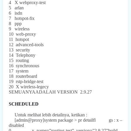
4
X webproxy-test
5
arlan
6
isdn
7
hotspot-fix
8
ppp
9
wireless
10
web-proxy
11
hotspot
12
advanced-tools
13
security
14
Telephony
15
routing
16
synchronous
17
system
18
routerboard
19
rstp-bridge-test
20
X wireless-legecy
SEMUANYAADALAH VERSION
2.9.27
SCHEDULED
Untuk
melihat lebih detailnya, ketikan :
[admin@proxy]system package > pr detailfl
gs : x –
disabled
0
x name=”routing-test” version=”2.9.27”build –