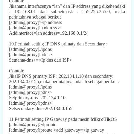
Contoh:
Jikanama interfacenya “lan” dan IP address yang dikehendaki
: 192.168.01 dan subnetmask : 255.255.255.0, maka
perintahnya
sebagai berikut
[admin@proxy]>/ip address
[admin@proxy]ipaddress >
Addinterface=lan address=192.168.0.1/24
10.Perintah setting IP DNS primaty dan Secondary :
[admin@proxy]./ipdns
[admin@proxy]ipdns>
Setnama-dns>=<Ip dns dari ISP>
Contoh:
JikaIP DNS primary ISP : 202.134.1.10 dan secondary:
202.134.0.0155,maka perintahnya adalah sebagai berikut :
[admin@proxy]./ipdns
[admin@proxy]ipdns>
Setprimary-dns=202.134.1.10
[admin@proxy]ipdns>
Setsecondary-dns=202.134.0.155
11.Perintah setting IP Gateway pada mesin
MikroTik
OS
[admin@proxy]>/iproute
[admin@proxy]iproute >add gateway=<ip gatway