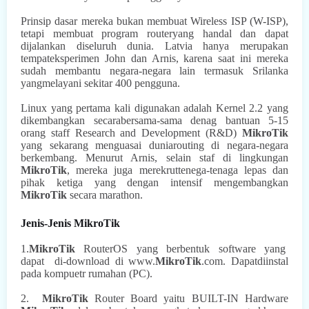
Prinsip dasar mereka bukan membuat Wireless ISP (W-ISP),
tetapi membuat program routeryang handal dan dapat
dijalankan diseluruh dunia. Latvia hanya merupakan
tempateksperimen John dan Arnis, karena saat
ini mereka
sudah membantu negara-negara lain termasuk Srilanka
yangmelayani sekitar 400 pengguna.
Linux yang pertama kali digunakan adalah Kernel 2.2 yang
dikembangkan secarabersama-sama denag bantuan 5-15
orang staff Research and Development (R&D)
MikroTik
yang sekarang menguasai duniarouting di negara-negara
berkembang. Menurut Arnis, selain staf di lingkungan
MikroTik
, mereka juga merekruttenega-tenaga lepas dan
pihak ketiga yang dengan intensif mengembangkan
MikroTik
secara marathon.
Jenis-Jenis MikroTik
1.
MikroTik
RouterOS
yang
berbentuk
software
yang
dapat
di-download
di www.
MikroTik
.com. Dapatdiinstal
pada kompuetr rumahan (PC).
2.
MikroTik
Router Board yaitu BUILT-IN Hardware