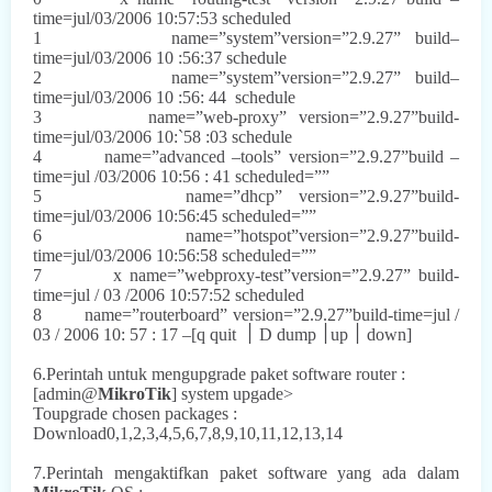
time=jul/03/2006 10:57:53 scheduled
1
name=”system”version=”2.9.27” build–
time=jul/03/2006 10 :56:37 schedule
2
name=”system”version=”2.9.27” build–
time=jul/03/2006 10 :56: 44
schedule
3
name=”web-proxy” version=”2.9.27”build-
time=jul/03/2006 10:`58 :03 schedule
4
name=”advanced –tools” version=”2.9.27”build –
time=jul /03/2006 10:56 : 41 scheduled=””
5
name=”dhcp” version=”2.9.27”build-
time=jul/03/2006 10:56:45 scheduled=””
6
name=”hotspot”version=”2.9.27”build-
time=jul/03/2006 10:56:58 scheduled=””
7
x name=”webproxy-test”version=”2.9.27” build-
time=jul / 03 /2006 10:57:52 scheduled
8
name=”routerboard” version=”2.9.27”build-time=jul /
03 / 2006 10: 57 : 17 –[q quit
׀
D dump
׀
up
׀
down]
6.Perintah untuk mengupgrade paket software router :
[admin@
MikroTik
] system upgade>
Toupgrade chosen packages :
Download0,1,2,3,4,5,6,7,8,9,10,11,12,13,14
7.Perintah mengaktifkan paket software yang ada dalam