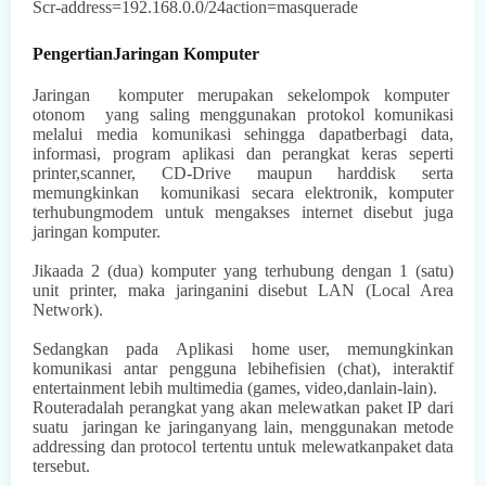
Scr-address=192.168.0.0/24action=masquerade
PengertianJaringan Komputer
Jaringan
komputer
merupakan sekelompok
komputer
otonom
yang saling
menggunakan protokol komunikasi
melalui media komunikasi sehingga dapatberbagi data,
informasi, program aplikasi dan perangkat keras seperti
printer,scanner, CD-Drive maupun harddisk serta
memungkinkan
komunikasi secara elektronik, komputer
terhubungmodem untuk mengakses internet disebut juga
jaringan komputer.
Jikaada 2 (dua) komputer yang terhubung dengan 1 (satu)
unit printer, maka jaringanini disebut LAN (Local Area
Network).
Sedangkan
pada
Aplikasi
home user,
memungkinkan
komunikasi antar pengguna lebihefisien (chat), interaktif
entertainment lebih multimedia (games, video,danlain-lain).
Routeradalah perangkat yang akan melewatkan paket IP
dari
suatu
jaringan ke jaringanyang lain, menggunakan metode
addressing dan protocol tertentu untuk melewatkanpaket data
tersebut.