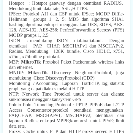
Hotspot
: Hotspot
gateway dengan otentikasi
RADIUS.
Mendukung limit
data rate, SSL ,HTTPS.
IPSec: Protokol AH dan ESP untuk IPSec; MODP Diffie-
Hellmann
groups 1, 2, 5; MD5 dan algoritma SHA1
hashing;algoritma enkirpsi menggunakan DES, 3DES, AES-
128, AES-192, AES-256; PerfectForwarding Secresy (PFS)
MODP groups 1, 2,5
ISDN
:
mendukung
ISDN
dial-in/dial-out.
Dengan
otentikasi
PAP,
CHAP, MSCHAPv1 dan MSCHAPv2,
Radius. Mendukung
128K bundle, Cisco HDLC, x751,
x75ui, x75builine protokol.
M3P:
MikroTik
Protokol Paket Packeruntuk wireless links
dan ethernet.
MNDP:
MikroTik
Discovery NeighbourProtokol, juga
mendukung
Cisco DiscoveryProtokol (CDP).
Monitoring
/ Accounting : Laporan
Traffic
IP, log, statistik
graph yang dapat diakses melalui HTTP.
NTP: Network Time Protokol untuk server dan clients;
sinkronisasi menggunakansystem GPS.
Pointo Point Tunneling Protocol : PPTP, PPPoE dan L2TP
Access Consentrator;protokol otentikasi menggunakan
PAP,CHAP, MSCHAPv1, MSCHAPv2; otentikasi dan
laporan Radius; enkripsi MPPE;kompresi
untuk PPoE; limit
data rate.
Proxy: Cache untuk FTP dan HTTP proxy server,
HTTPS