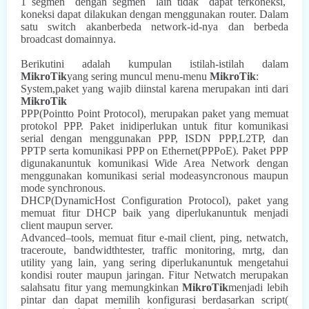
1
segmen
dengan segmen
lain
tidak
dapat terkoneksi,
koneksi
dapat dilakukan dengan menggunakan router. Dalam
satu switch akanberbeda network-id-nya dan berbeda
broadcast domainnya.
Berikutini adalah kumpulan istilah-istilah dalam
MikroTik
yang sering muncul menu-menu
MikroTik
:
System,paket yang wajib diinstal karena merupakan inti dari
MikroTik
PPP(Pointto Point Protocol), merupakan paket yang memuat
protokol PPP. Paket inidiperlukan untuk fitur komunikasi
serial dengan menggunakan PPP, ISDN PPP,L2TP, dan
PPTP serta komunikasi PPP on Ethernet(PPPoE). Paket PPP
digunakanuntuk komunikasi Wide Area Network dengan
menggunakan komunikasi serial modeasyncronous maupun
mode synchronous.
DHCP(DynamicHost Configuration Protocol), paket yang
memuat fitur DHCP baik yang diperlukanuntuk menjadi
client maupun server.
Advanced–tools, memuat fitur e-mail client, ping, netwatch,
traceroute, bandwidthtester, traffic monitoring, mrtg, dan
utility yang lain, yang sering diperlukanuntuk mengetahui
kondisi router maupun jaringan. Fitur Netwatch merupakan
salahsatu fitur yang memungkinkan
MikroTik
menjadi lebih
pintar dan dapat memilih konfigurasi berdasarkan script(