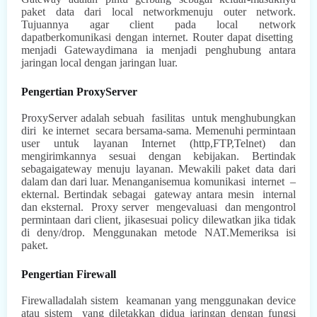
paket data dari local networkmenuju outer network.
Tujuannya agar client pada local network
dapatberkomunikasi dengan internet. Router
dapat disetting
menjadi Gatewaydimana ia menjadi penghubung antara
jaringan local dengan jaringan luar.
Pengertian ProxyServer
ProxyServer adalah sebuah
fasilitas
untuk
menghubungkan
diri
ke internet
secara
bersama-sama. Memenuhi permintaan
user untuk layanan Internet (http,FTP,Telnet) dan
mengirimkannya sesuai dengan kebijakan. Bertindak
sebagaigateway menuju layanan. Mewakili paket data dari
dalam dan dari luar. Menanganisemua komunikasi
internet
–
ekternal. Bertindak sebagai
gateway antara mesin
internal
dan eksternal.
Proxy
server
mengevaluasi
dan mengontrol
permintaan dari client, jikasesuai policy dilewatkan jika tidak
di deny/drop. Menggunakan metode NAT.Memeriksa isi
paket.
Pengertian Firewall
Firewalladalah sistem
keamanan yang menggunakan device
atau sistem
yang diletakkan didua jaringan dengan fungsi