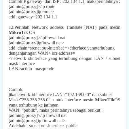
ContohIP gateway
dari ISP : 202.134.1.1, makaperintahnya :
[admin@proxy]>/ip route
[admin@proxy]ip route>
add
gateway=202.134.1.1
12.Perintah Network address Translate (NAT) pada mesin
MikroTik
OS
[admin@proxy]>/ipfirewall nat
[admin@proxy]ipfirewall nat>
add
chain=srcnat out-interface=<etherface yangterhubung
denganjaringan WAN> scr-address=
<network-idinterface yang terhubung dengan LAN / subnet
mask interface
LAN>action=masqurade
Contoh:
jikanetwork-id interface LAN :”192.168.0.0” dan subnet
Mask:”255.255.255.0”. untuk interface mesin
MikroTik
OS
yang terhubung ke jaringan
WAN: “pubilk”, maka perintahnya sebagai berikut :
[admin@proxy]>/ip firewall nat
[admin@proxy[ip firewall nat>
Addchain=srcnat out-interface=public