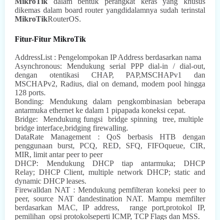
MikroTik
dalam bentuk perangkat keras yang khusus
dikemas dalam board router yangdidalamnya sudah terinstal
MikroTik
RouterOS.
Fitur-Fitur MikroTik
AddressList : Pengelompokan IP Address berdasarkan nama
Asynchronous: Mendukung serial PPP dial-in / dial-out,
dengan otentikasi CHAP, PAP,MSCHAPv1 dan
MSCHAPv2, Radius, dial on demand, modem pool hingga
128 ports.
Bonding: Mendukung dalam pengkombinasian beberapa
antarmuka ethernet ke dalam 1 pipapada koneksi cepat.
Bridge:
Mendukung fungsi
bridge spinning
tree,
multiple
bridge interface,bridging firewalling.
DataRate Management : QoS berbasis HTB dengan
penggunaan burst, PCQ, RED, SFQ, FIFOqueue, CIR,
MIR, limit antar peer to peer
DHCP: Mendukung DHCP tiap antarmuka; DHCP
Relay;
DHCP Client, multiple network DHCP; static and
dynamic DHCP leases.
Firewalldan NAT : Mendukung pemfilteran koneksi peer to
peer, source NAT dandestination NAT. Mampu memfilter
berdasarkan
MAC, IP address,
range port,protokol IP,
pemilihan
opsi protokolseperti ICMP, TCP Flags dan MSS.