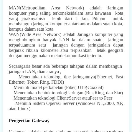
MAN(Metropolitan Area Network) adalah Jaringan
komputer yang saling terkoneksidalam satu kawasan
kota
yang jaraknyabisa
lebih dari 1 km. Pilihan
untuk
membangun jaringan komputer antarkantor dalam suatu kota,
kampus dalam satu kota.
WAN(Wide Area Network) adalah Jaringan
komputer yang
menghubungkan banyak LAN
ke dalam suatu
jaringan
terpadu,antara satu
jaringan dengan jaringanlain dapat
berjarak ribuan kilometer atau terpisahkan
letak geografi
dengan menggunakan metodekomunikasi tertentu.
Secaragaris besar ada beberapa tahapan dalam membangun
jaringan LAN, diantaranya ;
Menentukan teknologi tipe jaringannya(Ethernet, Fast
Ethernet, Token Ring, FDDI)
Memilih model perkabelan (Fiber, UTP,Coaxial)
Menentukan bentuk topologi jaringan (Bus,Ring, dan Star)
Menentukan teknologi Client/Server atauPeer to Peer
Memilih Sistem Operasi Server (Windows NT,2000, XP,
atau Linux)
Pengertian Gateway
Gateway adalah pintu gerbang sebagai keluar-masuknya