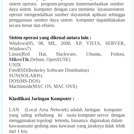
sistem
operasi,
program-program itumemanfaatkan sumber
daya sistem
komputer
dengan cara meminta
layanansistem
operasi mengendalikan sumber dayauntuk aplikasi sehingga
penggunaan sumber
daya sistem
komputer dapatdilakukan
secara benar dan efisien.
Sistem operasi yang dikenal antara lain :
Windows(95, 98, ME, 2000, XP, VISTA, SERVER,
Windows7)
Linux(Red Hat, Slackware, Ubuntu, Fedora,
MikroTik
,Debian, OpenSUSE)
UNIX
FreeBSD(Berkeley Software Distribution)
SUN(SOLARIS)
DOS(MS-DOS)
Machintosh(MAC OS, MAC OSX)
Klasifikasi Jaringan Komputer :
LAN
(Local
Area Network) adalah Jaringan
komputer
yang
saling
terhubung
ke
suatu komputer server
dengan
menggunakan topologi
tertentu,
biasanya
digunakan dalam
kawasansatu gedung atau kawasan yang jaraknya tidak lebih
dari 1 km.