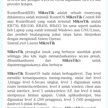
provider hotspot.
RouterBoard(RB)
MikroTik
adalah sebuah routeryang
didalamnya sudah terinstall RouterOS
MikroTik
.Contoh RB
atau RouterBoard yang sudah terinstall
MikroTik
adalah
RB750, RB1100, RB450, RB433. Ini sama seperti saatkita
beli Laptop yang sudah terinstall Windows atau GNU/Linux,
dan pembeli bisalangsung pakai tanpa harus direpotkan
dengan menginstall Sistem Operasi.
SistemLevel Lisensi
MikroTik
MikroTik
perangkat lunak yang berbayar atautidak gratis
sehingga jika kita ingin memanfaatkannya secara penuh,
dibutuhkanlisensi dari
MikroTik
ls untuk
dapatmenggunakanya alias berbayar.
MikroTik
RouterOS hadir dalam berbagailevel. Tiap level
memiliki kemampuannya masing-masing, mulai dari level
3,hingga level 6.Secara singkat, level 3 digunakan untuk
router berinterfaceethernet, level 4 untuk wireless client atau
serial interface, level 5 untukwireless AP, dan level 6 tidak
mempunyai limitasi apapun. Untuk aplikasihotspot, bisa
digunakan level 4 (200 pengguna), level 5 (500 pengguna)
danlevel 6 (tidak terbatas).