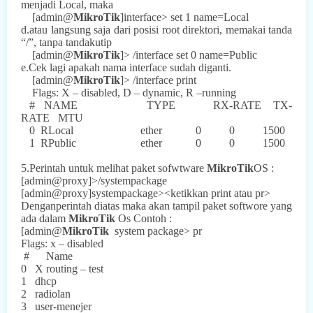
menjadi Local, maka
[admin@
MikroTik
]interface> set 1 name=Local
d.atau langsung saja dari posisi root direktori, memakai tanda
“/”, tanpa tandakutip
[admin@
MikroTik
]> /interface set 0 name=Public
e.Cek lagi apakah nama interface sudah diganti.
[admin@
MikroTik
]> /interface print
Flags: X – disabled, D – dynamic, R –running
#
NAME
TYPE
RX-RATE
TX-
RATE
MTU
0
RLocal
ether
0
0
1500
1
RPublic
ether
0
0
1500
5.Perintah untuk melihat paket sofwtware
MikroTik
OS :
[admin@proxy]>/systempackage
[admin@proxy]systempackage><ketikkan print atau pr>
Denganperintah diatas maka akan tampil paket softwore yang
ada dalam
MikroTik
Os Contoh :
[admin@
MikroTik
system package> pr
Flags: x – disabled
#
Name
0
X routing – test
1
dhcp
2
radiolan
3
user-menejer