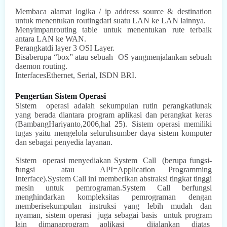
Membaca alamat logika / ip address source & destination
untuk menentukan routingdari suatu LAN ke LAN lainnya.
Menyimpanrouting table untuk menentukan rute terbaik
antara LAN ke WAN.
Perangkatdi layer 3 OSI Layer.
Bisaberupa “box” atau sebuah
OS yangmenjalankan sebuah
daemon routing.
InterfacesEthernet, Serial, ISDN BRI.
Pengertian Sistem Operasi
Sistem
operasi adalah sekumpulan rutin perangkatlunak
yang berada diantara program aplikasi dan perangkat keras
(BambangHariyanto,2006,hal 25). Sistem operasi memiliki
tugas yaitu mengelola seluruhsumber daya sistem komputer
dan sebagai penyedia layanan.
Sistem
operasi
menyediakan System
Call
(berupa
fungsi-
fungsi
atau
API=Application Programming
Interface).System Call ini memberikan abstraksi tingkat tinggi
mesin untuk pemrograman.System Call berfungsi
menghindarkan kompleksitas pemrograman dengan
memberisekumpulan instruksi yang lebih mudah dan
nyaman, sistem operasi
juga sebagai
basis
untuk program
lain dimanaprogram aplikasi
dijalankan diatas