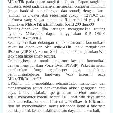
MikroTik
pada papan rangkaian khusus. Papan rangkaian
khusustersebut pada dasarnya merupakan computer minimum
(tanpa harddisk controller,vga dan sound) dengan kartu
jaringan, catu daya lebih sederhana( cukup + 12VDC) dan
performa yang sangat minimum. Router board yag dapat
digunakan
MikroTik
adalah router board 200 dan500
Routing,diperlukan jika jaringan menggunakan routing
dynamic.
MikroTik
dapat menggunakan RIP, OSPF,
maupun BGP versi 4.
Security,berisikan dukungan untuk keamanan komunikasi.
Paket ini diperlukan oleh
MikroTik
untuk menjalankan
IPsecurity(IP Sec), Secure Shell, dan untuk menjalankan Win
Box pada mode aman(secure).
Telepony,berguna untuk mengatur layanan komunikasi
dengan menggunakan Voice Over IP(VoIP). Paket ini selain
memberikan fungsi gatekeeper juga mendukung
penggunaanbeberpa hardware VoIP terpasng pada
MikroTik
Router OS.
UPS,fitur ini memudahkan administrator memonitor dan
mengamankan router darikerusakan akibat gangguan catu
daya. Untuk melakukan pengamanan tersebut routerakan
selalu memonitor kondisi baterai UPS saat catu daya utama
tidak terdsedia.Jika kondisi baterai UPS dibawah 10% maka
fitur ini memerintahkan rauter telahpada kondisi hibernate
dan siap untuk kembali aktif saat catu daya utamakembali.