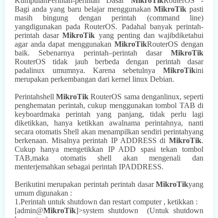
KumpulanPerintah-perintah Dasar
MikroTik
RouterOS -
Bagi anda yang baru belajar menggunakan
MikroTik
pasti
masih bingung dengan perintah (command line)
yangdigunakan pada RouterOS. Padahal banyak perintah-
perintah dasar
MikroTik
yang penting dan wajibdiketahui
agar anda dapat menggunakan
MikroTik
RouterOS dengan
baik. Sebenarnya perintah–perintah dasar
MikroTik
RouterOS tidak jauh berbeda dengan perintah dasar
padalinux umumnya. Karena sebetulnya
MikroTik
ini
merupakan perkembangan dari kernel linux Debian.
Perintahshell
MikroTik
RouterOS sama denganlinux, seperti
penghematan perintah, cukup menggunakan tombol TAB di
keyboardmaka perintah yang panjang, tidak perlu lagi
diketikkan, hanya ketikkan awalnama perintahnya, nanti
secara otomatis Shell akan menampilkan sendiri perintahyang
berkenaan. Misalnya perintah IP ADDRESS di
MikroTik
.
Cukup hanya mengetikkan IP ADD spasi tekan tombol
TAB,maka otomatis shell akan mengenali dan
menterjemahkan sebagai perintah IPADDRESS.
Berikutini merupakan perintah perintah dasar
MikroTik
yang
umum digunakan :
1.Perintah untuk shutdown dan restart computer , ketikkan :
[admin@
MikroTik
]>system shutdown
(Untuk shutdown