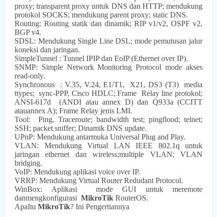
proxy; transparent proxy untuk DNS
dan HTTP; mendukung
protokol SOCKS;
mendukung parent proxy; static DNS.
Routing: Routing statik dan dinamik; RIP v1/v2, OSPF v2,
BGP v4.
SDSL: Mendukung Single Line DSL; mode pemutusan jalur
koneksi dan jaringan.
SimpleTunnel : Tunnel IPIP dan EoIP (Ethernet over IP).
SNMP: Simple Network Monitoring Protocol mode akses
read-only.
Synchronous
: V.35, V.24, E1/T1,
X21,
DS3 (T3)
media
ttypes;
sync-PPP, Cisco HDLC; Frame
Relay line protokol;
ANSI-617d
(ANDI atau annex D) dan Q933a (CCITT
atauannex A); Frame Relay jenis LMI.
Tool:
Ping, Traceroute; bandwidth test; pingflood; telnet;
SSH; packet sniffer; Dinamik DNS update.
UPnP: Mendukung antarmuka Universal Plug and Play.
VLAN: Mendukung Virtual LAN IEEE 802.1q untuk
jaringan ethernet dan wireless;multiple VLAN; VLAN
bridging.
VoIP: Mendukung aplikasi voice over IP.
VRRP: Mendukung Virtual Router Redudant Protocol.
WinBox: Aplikasi
mode GUI untuk meremote
danmengkonfigurasi
MikroTik
RouterOS.
ApaItu
MikroTik
? Ini Pengertiannya