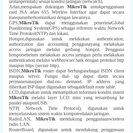
urutanperintah) sesuai kondisi jaringan (netwatch).
Arlan,merupakan dukungan
MikroTik
untukpenggunaan
card ISA arlan 655 Wireless Interface agar dapat secara
transparanberkomunikasi dengan lawannya.
GPS,
MikroTik
dapat menggunakan penerimaGlobal
Poasitioning System(GPS) sebagai referensi waktu Network
Time Protokol(NTP) dan lokasi.
Hotspot,digunakan untuk melakukan authentication,
authorization dan accounting penggunayang melakukan
access jaringan melalui gerbang hotspot. Pengguna
hotspotsebelum melakukan access jaringan perlu melakukan
authentication melalui webbrowser baik dengan protokol http
maupun https (secure http).
ISDN,
MikroTik
router dapat berfungsisebagai ISDN client
maupun server. Fungsi dial- up dapat diatur secara
permanenataupun dial-on- demand. IP address yang
diberikan ISP dapat digunakan sebagaidefault route table.
LCD,digunakan untuk menampilkan informasi kondisi sistem
MikroTik
melalui layer LCD mini yang tersambung ke
paralel ataupunUSB.
NTP( Network Time Protocol), digunakan untuk
menyelaraskan sistem waktu komputerdalam jaringan.
RadioLAN,
MikroTik
mendukung penggunaanwireless
radio LAN.
RouterBoard, digunakan untuk mendukung penggunaan