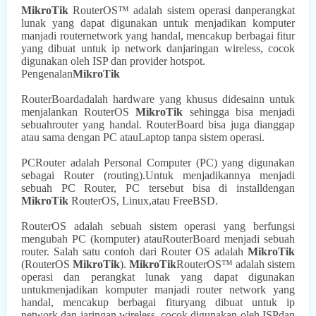
MikroTik
RouterOS™ adalah sistem operasi danperangkat
lunak yang dapat digunakan untuk menjadikan komputer
manjadi routernetwork yang handal, mencakup berbagai fitur
yang dibuat untuk ip network danjaringan wireless, cocok
digunakan oleh ISP dan provider hotspot.
Pengenalan
MikroTik
RouterBoardadalah hardware yang khusus didesainn untuk
menjalankan RouterOS
MikroTik
sehingga bisa menjadi
sebuahrouter yang handal. RouterBoard bisa juga dianggap
atau sama dengan PC atauLaptop tanpa sistem operasi.
PCRouter adalah Personal Computer (PC) yang digunakan
sebagai Router (routing).Untuk menjadikannya menjadi
sebuah PC Router, PC tersebut bisa di installdengan
MikroTik
RouterOS, Linux,atau FreeBSD.
RouterOS adalah sebuah sistem operasi yang berfungsi
mengubah PC (komputer) atauRouterBoard menjadi sebuah
router. Salah satu contoh dari Router OS adalah
MikroTik
(RouterOS
MikroTik
).
MikroTik
RouterOS™ adalah sistem
operasi dan perangkat lunak yang dapat digunakan
untukmenjadikan komputer manjadi router network yang
handal, mencakup berbagai fituryang dibuat untuk ip
network dan jaringan wireless, cocok digunakan oleh ISPdan