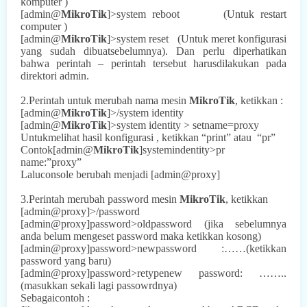
komputer )
[admin@
MikroTik
]>system reboot
(Untuk restart
computer )
[admin@
MikroTik
]>system reset
(Untuk meret konfigurasi
yang sudah dibuatsebelumnya). Dan perlu diperhatikan
bahwa perintah – perintah tersebut harusdilakukan pada
direktori admin.
2.Perintah untuk merubah nama mesin
MikroTik
, ketikkan :
[admin@
MikroTik
]>/system identity
[admin@
MikroTik
]>system identity > setname=proxy
Untukmelihat hasil konfigurasi , ketikkan “print” atau
“pr”
Contok[admin@
MikroTik
]systemindentity>pr
name:”proxy”
Laluconsole berubah menjadi [admin@proxy]
3.Perintah merubah password mesin
MikroTik
, ketikkan
[admin@proxy]>/password
[admin@proxy]password>oldpassword (jika sebelumnya
anda belum mengeset password maka ketikkan kosong)
[admin@proxy]password>newpassword :……(ketikkan
password yang baru)
[admin@proxy]password>retypenew password: ……..
(masukkan sekali lagi passowrdnya)
Sebagaicontoh :